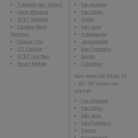
T-Mobile (inc. Sprint)
San Antonio
Union Wireless
San Diego
AT&T Mobility
Dallas
Carolina West
San Jose
Wireless
Indianapolis
Cellular One
Jacksonville
U.S. Cellular
San Francisco
AT&T FirstNet
Austin
Boost Mobile
Columbus
Xem thêm tốc độ bit 3G
/ 4G / 5G tại khu vực
của bạn:
Los Angeles
San Diego
San Jose
San Francisco
Fresno
Sacramento