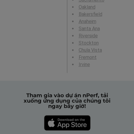
Oakland
Bakersfield
Anaheim
Santa Ana
Riverside
Stockton
Chula Vista
Fremont
Irvine
Tham gia vào dự án nPerf, tải
xuống ứng dụng của chúng tôi
ngay bây giờ!