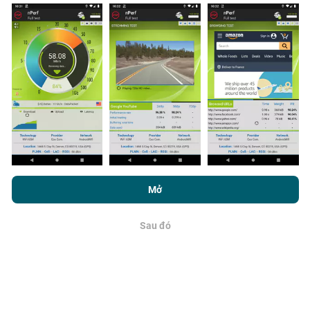
tất cả những gì bạn phải làm là tải xuống ứng dụng
nPerf trên điện thoại thông minh của bạn.
Càng có
nhiều dữ liệu, bản đồ sẽ càng toàn diện!
Cập nhật được thực hiện như thế
nào?
Bằng cách duyệt nPerf.com, bạn đồng ý với
Chính sách sử dụng
quyền riêng tư và cookie
cũng như thử nghiệm nPerf của chúng
Bản đồ phủ sóng mạng được bot tự động cập nhật
Mở
tôi
Thỏa thuận cấp phép người dùng cuối
.
mỗi giờ. Bản đồ tốc độ được
cập nhật cứ sau 15 phút
.
Dữ liệu được hiển thị trong hai năm. Sau hai năm, dữ
Sau đó
OK
liệu cũ nhất sẽ bị xóa khỏi bản đồ mỗi tháng một lần.