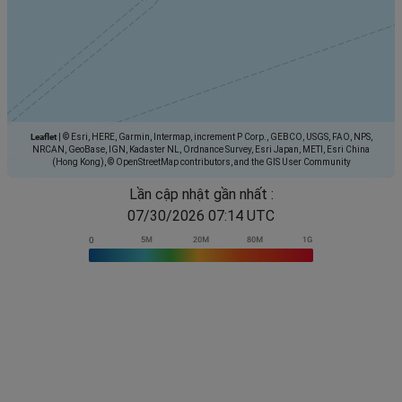
Leaflet
|
© Esri, HERE, Garmin, Intermap, increment P Corp., GEBCO, USGS, FAO, NPS,
NRCAN, GeoBase, IGN, Kadaster NL, Ordnance Survey, Esri Japan, METI, Esri China
(Hong Kong), © OpenStreetMap contributors, and the GIS User Community
Lần cập nhật gần nhất :
07/30/2026 07:14 UTC