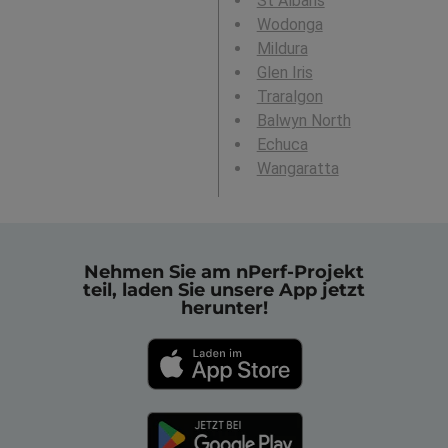
St Albans
Wodonga
Mildura
Glen Iris
Traralgon
Balwyn North
Echuca
Wangaratta
Nehmen Sie am nPerf-Projekt
teil, laden Sie unsere App jetzt
herunter!