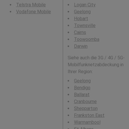
Telstra Mobile
Logan City
Vodafone Mobile
Geelong
Hobart
Townsville
Cairns
Toowoomba
Darwin
Siehe auch die 3G / 4G / 5G-
Mobilfunknetzabdeckung in
Ihrer Region:
Geelong
Bendigo
Ballarat
Cranbourne
Shepparton
Frankston East
Warrnambool