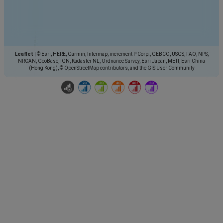
Leaflet
|
© Esri, HERE, Garmin, Intermap, increment P Corp., GEBCO, USGS, FAO, NPS,
NRCAN, GeoBase, IGN, Kadaster NL, Ordnance Survey, Esri Japan, METI, Esri China
(Hong Kong), © OpenStreetMap contributors, and the GIS User Community