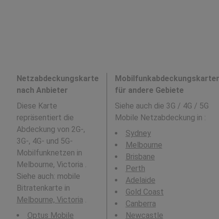
Netzabdeckungskarte
Mobilfunkabdeckungskarte
nach Anbieter
für andere Gebiete
Diese Karte
Siehe auch die 3G / 4G / 5G
repräsentiert die
Mobile Netzabdeckung in
:
Abdeckung von 2G-,
Sydney
3G-, 4G- und 5G-
Melbourne
Mobilfunknetzen in
Brisbane
Melbourne, Victoria .
Perth
Siehe auch: mobile
Adelaide
Bitratenkarte in
Gold Coast
Melbourne, Victoria
.
Canberra
Optus Mobile
Newcastle