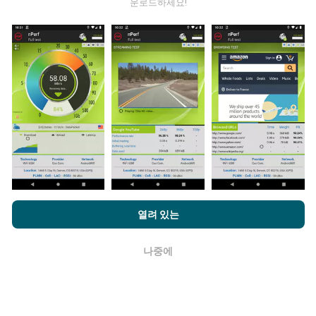
운로드하세요!
데이터는 어디에서 왔습니까?
데이터는 nPerf 앱 사용자가 수행한 테스트에서 수집됩니
다. 실제 현장에서 실제 조건에서 수행되는 테스트입니다.
참여하고 싶다면 nPerf 앱을 스마트폰에 다운로드 하면됩
니다.
데이터가 많을수록 지도는 더 광범위해질 것입니다!
업데이트는 어떻게 이루어지나요?
nPerf.com을 탐색하면 귀하는
개인 정보 및 쿠키 사용 정책
및 저희
열려 있는
의 nPerf 테스트
최종 사용자 라이센스 계약
에 동의할 수 있습니다.
네트워크 범위 지도는 1 시간마다 봇에 의해 자동으로 업
데이트됩니다. 스피드 지도는
15 분마다 업데이트
됩니다.
나중에
확인
데이터는 2년 동안 표시됩니다. 2년 후, 가장 오래된 데이
터는 한 달에 한 번씩 지도에서 제거됩니다.