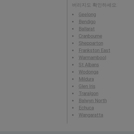
버리지도 확인하세요:
Geelong
Bendigo
Ballarat
Cranbourne
Shepparton
Frankston East
Warrnambool
St Albans
Wodonga
Mildura
Glen Iris
Traralgon
Balwyn North
Echuca
Wangaratta