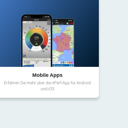
Mobile Apps
Erfahren Sie mehr über die nPerf-App für Android
und iOS