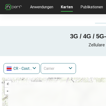
Anwendungen
Karten
Publikationen
3G / 4G / 5G
Zellulare
CR
- Costa Rica
+
−