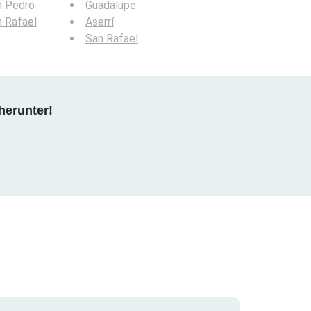
n Pedro
Guadalupe
 Rafael
Aserrí
San Rafael
herunter!