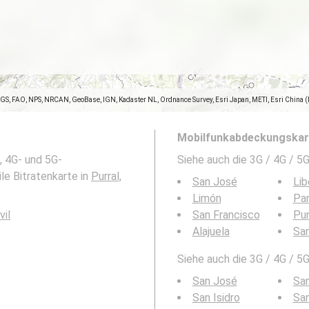
SGS, FAO, NPS, NRCAN, GeoBase, IGN, Kadaster NL, Ordnance Survey, Esri Japan, METI, Esri China 
Mobilfunkabdeckungskart
, 4G- und 5G-
Siehe auch die 3G / 4G / 
le Bitratenkarte in
Purral,
San José
Lib
Limón
Par
vil
San Francisco
Pu
Alajuela
San
Siehe auch die 3G / 4G / 5
San José
San
San Isidro
San