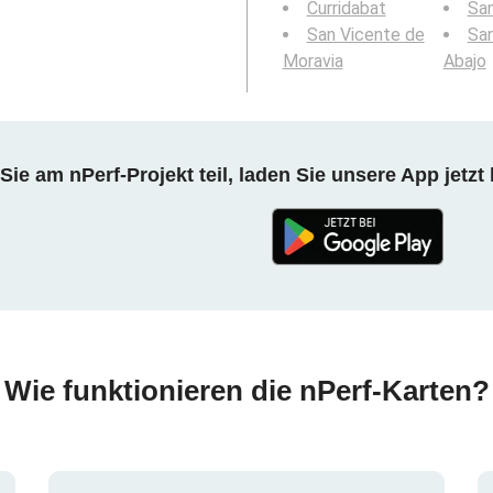
Curridabat
Sa
San Vicente de
San
Moravia
Abajo
ie am nPerf-Projekt teil, laden Sie unsere App jetzt 
Wie funktionieren die nPerf-Karten?