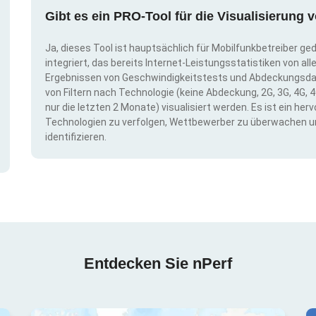
Gibt es ein PRO-Tool für die Visualisierun
Ja, dieses Tool ist hauptsächlich für Mobilfunkbetreiber ge
integriert, das bereits Internet-Leistungsstatistiken von a
Ergebnissen von Geschwindigkeitstests und Abdeckungsda
von Filtern nach Technologie (keine Abdeckung, 2G, 3G, 4G, 4
nur die letzten 2 Monate) visualisiert werden. Es ist ein h
Technologien zu verfolgen, Wettbewerber zu überwachen u
identifizieren.
Entdecken Sie nPerf