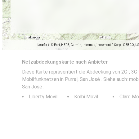
Leaflet
|
© Esri, HERE, Garmin, Intermap, increment P Corp., GEBCO, U
Netzabdeckungskarte nach Anbieter
Diese Karte repräsentiert die Abdeckung von 2G-, 3G-
Mobilfunknetzen in Purral, San José . Siehe auch: mobi
San José
.
Liberty Movil
Kolbi Movil
Claro Mo