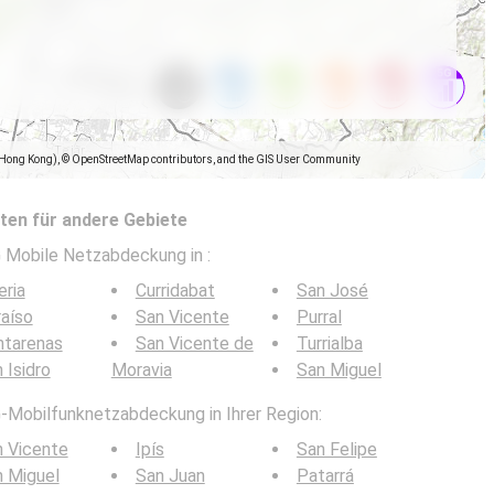
(Hong Kong), © OpenStreetMap contributors, and the GIS User Community
en für andere Gebiete
5G Mobile Netzabdeckung in
:
eria
Curridabat
San José
aíso
San Vicente
Purral
ntarenas
San Vicente de
Turrialba
 Isidro
Moravia
San Miguel
G-Mobilfunknetzabdeckung in Ihrer Region:
 Vicente
Ipís
San Felipe
 Miguel
San Juan
Patarrá