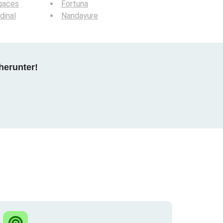
gaces
Fortuna
dinal
Nandayure
herunter!