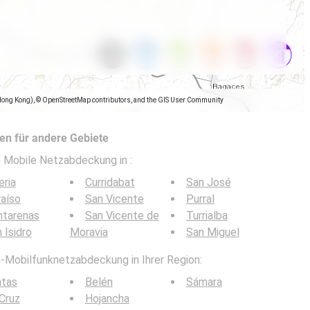
Hong Kong), © OpenStreetMap contributors, and the GIS User Community
n für andere Gebiete
5G Mobile Netzabdeckung in
:
eria
Curridabat
San José
aíso
San Vicente
Purral
ntarenas
San Vicente de
Turrialba
 Isidro
Moravia
San Miguel
G-Mobilfunknetzabdeckung in Ihrer Region:
ntas
Belén
Sámara
Cruz
Hojancha