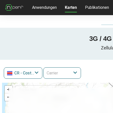
Anwendungen
Karten
Publikationen
3G / 4G
Zellul
CR
- Costa Rica
+
−