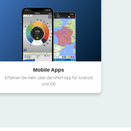
Mobile Apps
Erfahren Sie mehr über die nPerf-App für Android
und iOS