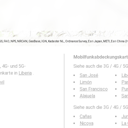
GS, FAO, NPS, NRCAN, GeoBase, IGN, Kadaster NL, Ordnance Survey, Esri Japan, METI, Esri China (
Mobilfunkabdeckungskarte
, 4G- und 5G-
Siehe auch die 3G / 4G / 
enkarte in
Liberia
.
San José
Lib
vil
Limón
Par
San Francisco
Pu
Alajuela
San
Siehe auch die 3G / 4G / 5
Cañas
Ju
Nicoya
La 