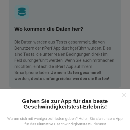
Wo kommen die Daten her?
Die Daten werden aus Tests gesammelt, die von
Benutzern der nPerf App durchgeführt wurden. Dies
sind Tests, die unter realen Bedingungen direkt im
Feld durchgeführt werden. Wenn Sie auch mitmachen
möchten, einfach die nPerf App auf Ihrem
Smartphone laden.
Je mehr Daten gesammelt
werden, desto umfangreicher werden die Karten!
Gehen Sie zur App für das beste
Geschwindigkeitstest-Erlebnis!
Warum sich mit weniger zufrieden geben? Holen Sie sich unsere App
Wie werden Updates gemacht?
für das ultimative Geschwindigkeitstest-Erlebnis!