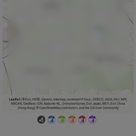
Leaflet
|
© Esri, HERE, Garmin, Intermap, increment P Corp., GEBCO, USGS, FAO, NPS,
NRCAN, GeoBase, IGN, Kadaster NL, Ordnance Survey, Esri Japan, METI, Esri China
(Hong Kong), © OpenStreetMap contributors, and the GIS User Community