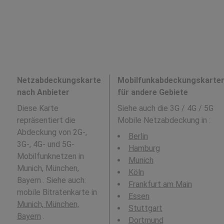
Netzabdeckungskarte
Mobilfunkabdeckungskarte
nach Anbieter
für andere Gebiete
Diese Karte
Siehe auch die 3G / 4G / 5G
repräsentiert die
Mobile Netzabdeckung in
:
Abdeckung von 2G-,
Berlin
3G-, 4G- und 5G-
Hamburg
Mobilfunknetzen in
Munich
Munich, München,
Köln
Bayern . Siehe auch:
Frankfurt am Main
mobile Bitratenkarte in
Essen
Munich, München,
Stuttgart
Bayern
.
Dortmund