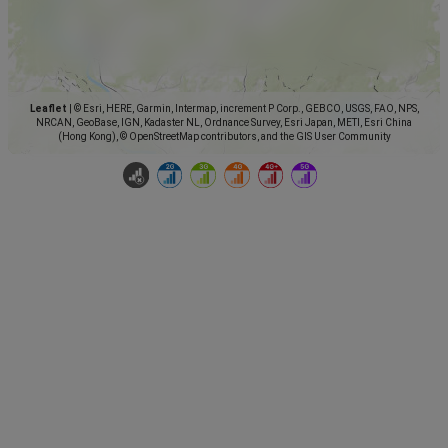
Leaflet
|
© Esri, HERE, Garmin, Intermap, increment P Corp., GEBCO, USGS, FAO, NPS,
NRCAN, GeoBase, IGN, Kadaster NL, Ordnance Survey, Esri Japan, METI, Esri China
(Hong Kong), © OpenStreetMap contributors, and the GIS User Community