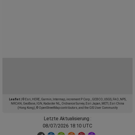
Leaflet
|
© Esri, HERE, Garmin, Intermap, increment P Corp., GEBCO, USGS, FAO, NPS,
NRCAN, GeoBase, IGN, Kadaster NL, Ordnance Survey, Esri Japan, METI, Esri China
(Hong Kong), © OpenStreetMap contributors, and the GIS User Community
Letzte Aktualisierung :
08/07/2026 18:10 UTC