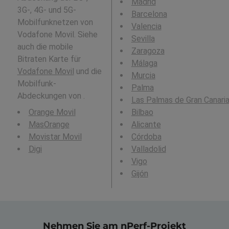
Madrid
3G-, 4G- und 5G-
Barcelona
Mobilfunknetzen von
Valencia
Vodafone Movil. Siehe
Sevilla
auch die mobile
Zaragoza
Bitraten Karte für
Málaga
Vodafone Movil
und die
Murcia
Mobilfunk-
Palma
Abdeckungen von .
Las Palmas de Gran Canari
Orange Movil
Bilbao
MasOrange
Alicante
Movistar Movil
Córdoba
Digi
Valladolid
Vigo
Gijón
Nehmen Sie am nPerf-Projekt