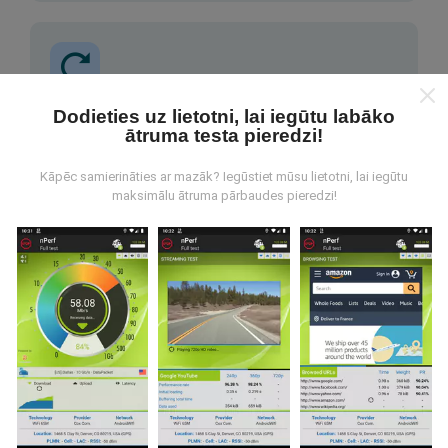
Dodieties uz lietotni, lai iegūtu labāko
Kā tiek veikti atjauninājumi?
ātruma testa pieredzi!
Tīkla pārklājuma kartes tiek automātiski atjauninātas
Kāpēc samierināties ar mazāk? Iegūstiet mūsu lietotni, lai iegūtu
ar botu katru stundu. Ātruma kartes tiek
atjauninātas
maksimālu ātruma pārbaudes pieredzi!
ik pēc 15 minūtēm
. Dati tiek parādīti divus gadus. Pēc
diviem gadiem, vecākie dati tiek izņemti no kartēm
reizi mēnesī.
Cik tas ir uzticams un precīzs?