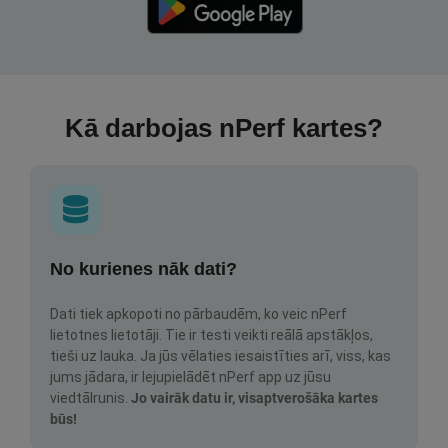
Kā darbojas nPerf kartes?
No kurienes nāk dati?
Dati tiek apkopoti no pārbaudēm, ko veic nPerf
lietotnes lietotāji. Tie ir testi veikti reālā apstākļos,
tieši uz lauka. Ja jūs vēlaties iesaistīties arī, viss, kas
jums jādara, ir lejupielādēt nPerf app uz jūsu
viedtālrunis.
Jo vairāk datu ir, visaptverošāka kartes
būs!