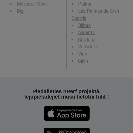
Movistar Movil
Palma
Digi
Las Palmas de Gran
Canaria
Bilbao
Alicante
Córdoba
Valladolid
Vigo
Gijón
Piedalieties nPerf projektā,
lejupielādējiet mūsu lietotni tūlīt !