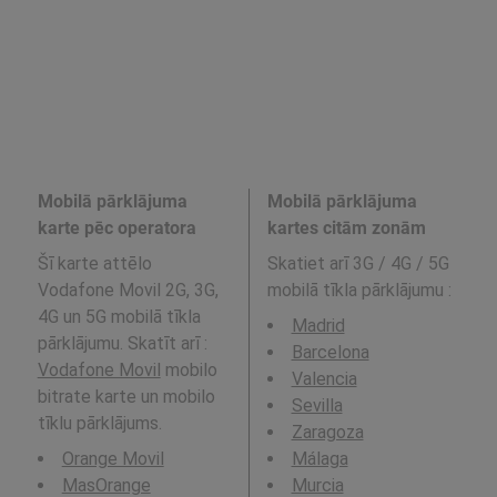
Mobilā pārklājuma
Mobilā pārklājuma
karte pēc operatora
kartes citām zonām
Šī karte attēlo
Skatiet arī 3G / 4G / 5G
Vodafone Movil 2G, 3G,
mobilā tīkla pārklājumu
:
4G un 5G mobilā tīkla
Madrid
pārklājumu. Skatīt arī :
Barcelona
Vodafone Movil
mobilo
Valencia
bitrate karte un mobilo
Sevilla
tīklu pārklājums.
Zaragoza
Orange Movil
Málaga
MasOrange
Murcia