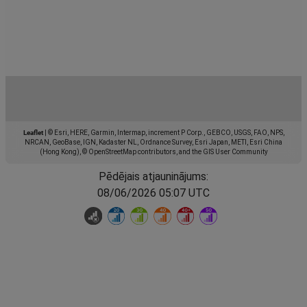
Leaflet
|
© Esri, HERE, Garmin, Intermap, increment P Corp., GEBCO, USGS, FAO, NPS,
NRCAN, GeoBase, IGN, Kadaster NL, Ordnance Survey, Esri Japan, METI, Esri China
(Hong Kong), © OpenStreetMap contributors, and the GIS User Community
Pēdējais atjauninājums:
08/06/2026 05:07 UTC