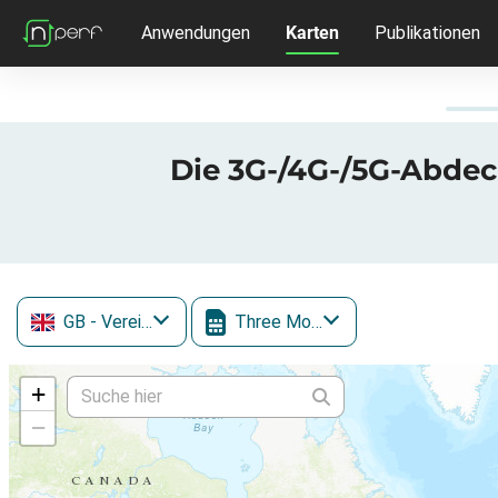
Anwendungen
Karten
Publikationen
Die 3G-/4G-/5G-Abdec
GB
- Vereinigtes Königreich
Three Mobile
+
−