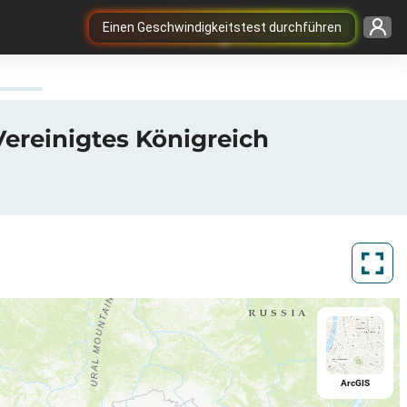
Einen Geschwindigkeitstest durchführen
ereinigtes Königreich
ArcGIS