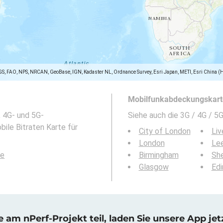
GS, FAO, NPS, NRCAN, GeoBase, IGN, Kadaster NL, Ordnance Survey, Esri Japan, METI, Esri China (
Mobilfunkabdeckungskarte
, 4G- und 5G-
Siehe auch die 3G / 4G / 
ile Bitraten Karte für
City of London
Liv
London
Le
le
Birmingham
She
Glasgow
Edi
am nPerf-Projekt teil, laden Sie unsere App jet