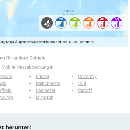
Hong Kong), © OpenStreetMap contributors, and the GIS User Community
n für andere Gebiete
5G Mobile Netzabdeckung in
:
erpool
Bristol
Coventry
eds
Manchester
Hull
ffield
Leicester
Cardiff
nburgh
Islington
zt herunter!