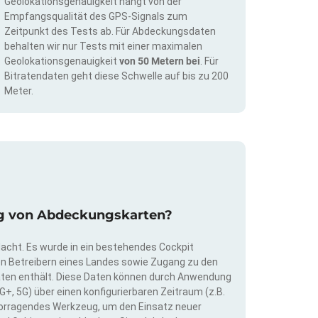
Geolokationsgenauigkeit hängt von der
Empfangsqualität des GPS-Signals zum
Zeitpunkt des Tests ab. Für Abdeckungsdaten
behalten wir nur Tests mit einer maximalen
Geolokationsgenauigkeit
von 50 Metern bei
. Für
Bitratendaten geht diese Schwelle auf bis zu 200
Meter.
rung von Abdeckungskarten?
dacht. Es wurde in ein bestehendes Cockpit
llen Betreibern eines Landes sowie Zugang zu den
ten enthält. Diese Daten können durch Anwendung
G+, 5G) über einen konfigurierbaren Zeitraum (z.B.
ervorragendes Werkzeug, um den Einsatz neuer