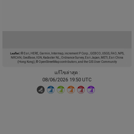
Leaflet
|
© Esri, HERE, Garmin, Intermap, increment P Corp., GEBCO, USGS, FAO, NPS,
NRCAN, GeoBase, IGN, Kadaster NL, Ordnance Survey, Esri Japan, METI, Esri China
(Hong Kong), © OpenStreetMap contributors, and the GIS User Community
แก้ไขล่าสุด :
08/06/2026 19:50 UTC