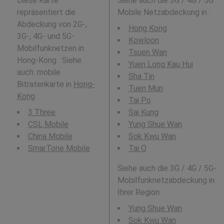
Diese Karte
Siehe auch die 3G / 4G / 5G
repräsentiert die
Mobile Netzabdeckung in
:
Abdeckung von 2G-,
Hong Kong
3G-, 4G- und 5G-
Kowloon
Mobilfunknetzen in
Tsuen Wan
Hong-Kong . Siehe
Yuen Long Kau Hui
auch: mobile
Sha Tin
Bitratenkarte in
Hong-
Tuen Mun
Kong
.
Tai Po
3 Three
Sai Kung
CSL Mobile
Yung Shue Wan
China Mobile
Sok Kwu Wan
SmarTone Mobile
Tai O
Siehe auch die 3G / 4G / 5G-
Mobilfunknetzabdeckung in
Ihrer Region:
Yung Shue Wan
Sok Kwu Wan