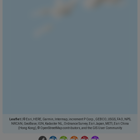
Leaflet
|
© Esri, HERE, Garmin, Intermap, increment P Corp., GEBCO, USGS, FAO, NPS,
NRCAN, GeoBase, IGN, Kadaster NL, Ordnance Survey, Esri Japan, METI, Esri China
(Hong Kong), © OpenStreetMap contributors, and the GIS User Community