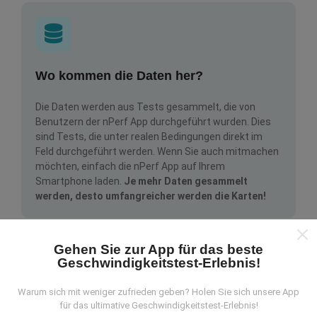
Wo kommen die Daten her?
Die Daten werden aus Tests gesammelt, die von
Benutzern der nPerf App durchgeführt wurden. Dies
sind Tests, die unter realen Bedingungen direkt im
Feld durchgeführt werden. Wenn Sie auch mitmachen
möchten, einfach die nPerf App auf Ihrem
Smartphone laden.
Je mehr Daten gesammelt
werden, desto umfangreicher werden die Karten!
Gehen Sie zur App für das beste
Geschwindigkeitstest-Erlebnis!
Warum sich mit weniger zufrieden geben? Holen Sie sich unsere App
Wie werden Updates gemacht?
für das ultimative Geschwindigkeitstest-Erlebnis!