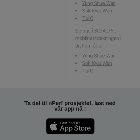
Yung Shue Wan
Sok Kwu Wan
Tai O
Se også 3G/4G/5G-
mobilnettdekningen i
ditt område:
Yung Shue Wan
Sok Kwu Wan
Tai O
Ta del til nPerf prosjektet, last ned
vår app nå !