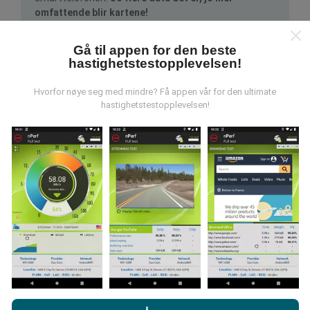
omfattende blir kartene!
Gå til appen for den beste
hastighetstestopplevelsen!
Hvorfor nøye seg med mindre? Få appen vår for den ultimate
hastighetstestopplevelsen!
Hvordan gjøres oppdateringer?
Nettverksdekningskart oppdateres automatisk av en
bot hver time. Speed kart er
oppdateres hvert 15.
minutt
. Data vises i to år. Etter to år blir de eldste
dataene fjernet fra kartene en gang i måneden.
Ved å bla gjennom nPerf.com, samtykker du til vår
retningslinjer
Hvor pålitelig og nøyaktig er det?