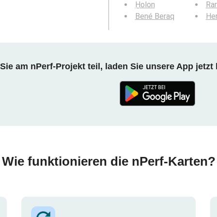
H̱olon
Ra
Bené Beraq
Her
ie am nPerf-Projekt teil, laden Sie unsere App jetzt 
Wie funktionieren die nPerf-Karten?