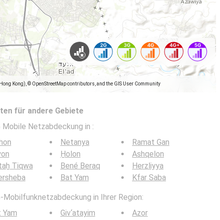
(Hong Kong), © OpenStreetMap contributors, and the GIS User Community
en für andere Gebiete
5G Mobile Netzabdeckung in
:
hon
Netanya
Ramat Gan
yon
H̱olon
Ashqelon
taẖ Tiqwa
Bené Beraq
Herzliyya
ersheba
Bat Yam
Kfar Saba
G-Mobilfunknetzabdeckung in Ihrer Region:
t Yam
Giv‘atayim
Azor