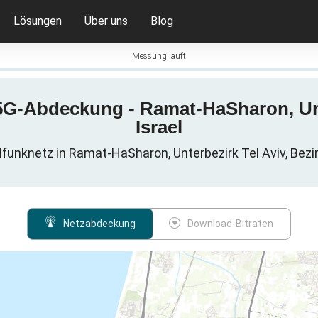
Lösungen
Über uns
Blog
Messung läuft
5G-Abdeckung - Ramat-HaSharon, Unte
Israel
unknetz in Ramat-HaSharon, Unterbezirk Tel Aviv, Bezirk
Netzabdeckung
Download-Bitraten