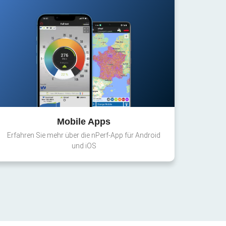
Mobile Apps
Erfahren Sie mehr über die nPerf-App für Android
und iOS