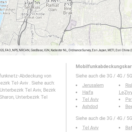
SGS, FAO, NPS, NRCAN, GeoBase, IGN, Kadaster NL, Ordnance Survey, Esri Japan, METI, Esri China 
Mobilfunkabdeckungskart
ilfunknetz-Abdeckung von
Siehe auch die 3G / 4G / 
zirk Tel-Aviv . Siehe auch:
Jerusalem
Ris
nterbezirk Tel Aviv, Bezirk
Haifa
LeẔiy
haron, Unterbezirk Tel
Tel Aviv
Pe
Ashdod
Be
Siehe auch die 3G / 4G / 5
Tel Aviv
Ba