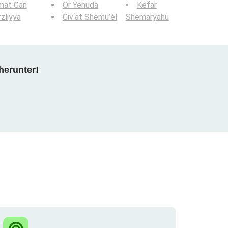
mat Gan
Or Yehuda
Kefar
zliyya
Giv‘at Shemu’él
Shemaryahu
herunter!