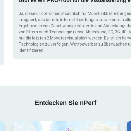
Gibt es ein PRO-Tool für die Visualisierun
Ja, dieses Tool ist hauptsächlich für Mobilfunkbetreiber ge
integriert, das bereits Internet-Leistungsstatistiken von a
Ergebnissen von Geschwindigkeitstests und Abdeckungsda
von Filtern nach Technologie (keine Abdeckung, 2G, 3G, 4G, 4
nur die letzten 2 Monate) visualisiert werden. Es ist ein h
Technologien zu verfolgen, Wettbewerber zu überwachen u
identifizieren.
Entdecken Sie nPerf