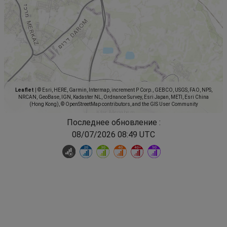
Leaflet
|
© Esri, HERE, Garmin, Intermap, increment P Corp., GEBCO, USGS, FAO, NPS,
NRCAN, GeoBase, IGN, Kadaster NL, Ordnance Survey, Esri Japan, METI, Esri China
(Hong Kong), © OpenStreetMap contributors, and the GIS User Community
Последнее обновление :
08/07/2026 08:49 UTC