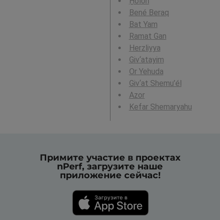
H̱olon
Bené Beraq
Bat Yam
Ramat Gan
Herzliyya
Giv‘atayim
Or Yehuda
Giv‘at Shemu’él
Azor
Kefar Shemaryahu
Примите участие в проектах
nPerf, загрузите наше
приложение сейчас!