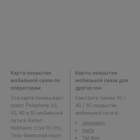
Карта покрытия
Карты покрытия
мобильной связи по
мобильной связи для
операторам
других зон
Эта карта показывает
Смотрите также 3G /
охват Pelephone 2G,
4G / 5G покрытие
3G, 4G и 5G мобильной
мобильной сети в
:
сети в Ramat-
Jerusalem
HaSharon, נפת תל אביב,
Haifa
Тель-Авивский округ.
Tel Aviv