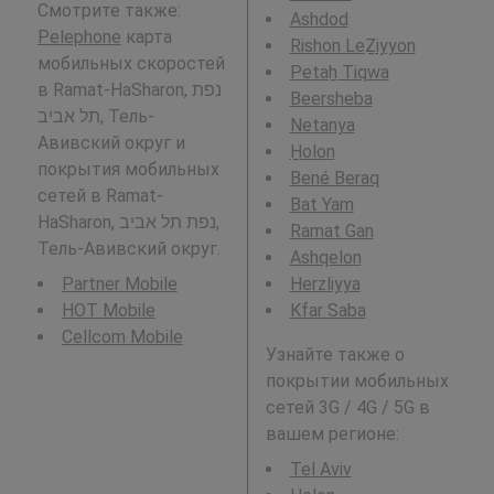
Смотрите также:
Ashdod
Pelephone
карта
Rishon LeẔiyyon
мобильных скоростей
Petaẖ Tiqwa
в Ramat-HaSharon, נפת
Beersheba
תל אביב, Тель-
Netanya
Авивский округ и
H̱olon
покрытия мобильных
Bené Beraq
сетей в Ramat-
Bat Yam
HaSharon, נפת תל אביב,
Ramat Gan
Тель-Авивский округ.
Ashqelon
Partner Mobile
Herzliyya
HOT Mobile
Kfar Saba
Cellcom Mobile
Узнайте также о
покрытии мобильных
сетей 3G / 4G / 5G в
вашем регионе:
Tel Aviv