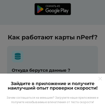
Как работают карты nPerf?
Откуда берутся данные ?
Данные собираются из тестов, проведенных
Зайдите в приложение и получите
пользователями программы nPerf. Это испытания,
наилучший опыт проверки скорости!
проведенные в реальных условиях,
непосредственно в полевых условиях. Если вы
Зачем соглашаться на меньшее? Загрузите наше приложение и
тоже хотите присоединиться, все, что вам нужно
получите незабываемые впечатления от теста скорости!