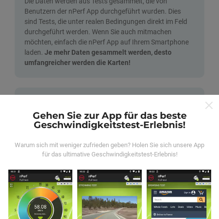
Die Daten werden aus Tests gesammelt, die von
Benutzern der nPerf App durchgeführt wurden. Dies
sind Tests, die unter realen Bedingungen direkt im Feld
durchgeführt werden. Wenn Sie auch mitmachen
möchten, einfach die nPerf App auf Ihrem Smartphone
laden.
Je mehr Daten gesammelt werden, desto
umfangreicher werden die Karten!
Gehen Sie zur App für das beste
Geschwindigkeitstest-Erlebnis!
Wie werden Updates gemacht?
Warum sich mit weniger zufrieden geben? Holen Sie sich unsere App
für das ultimative Geschwindigkeitstest-Erlebnis!
Netzwerkabdeckungskarten werden automatisch jede
Stunde von einem Bot aktualisiert.
Geschwindigkeitskarten werden
alle 15 Minuten
aktualisiert
. Die Daten werden für zwei Jahre angezeigt.
Nach zwei Jahren werden die ältesten Daten einmal im
Monat von den Karten entfernt.