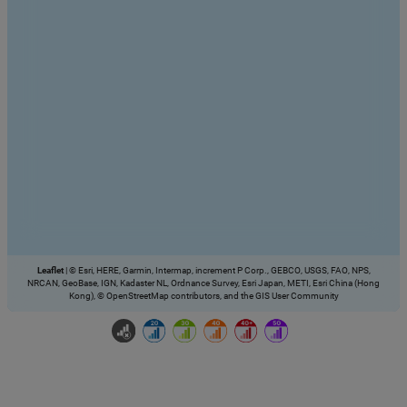
Leaflet
|
© Esri, HERE, Garmin, Intermap, increment P Corp., GEBCO, USGS, FAO, NPS,
NRCAN, GeoBase, IGN, Kadaster NL, Ordnance Survey, Esri Japan, METI, Esri China (Hong
Kong), © OpenStreetMap contributors, and the GIS User Community