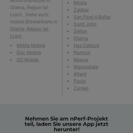
Mobilfunknetzen in
Mosta
Sliema, Reġjun tal-
Żabbar
Lvant . Siehe auch:
San Pawl il-Baħar
mobile Bitratenkarte in
Saint John
Sliema, Reġjun tal-
Żejtun
Lvant
.
Sliema
Melita Mobile
Haz-Zebbug
Epic Mobile
Ħamrun
GO Mobile
Naxxar
Marsaskala
Attard
Paola
Żurrieq
Nehmen Sie am nPerf-Projekt
teil, laden Sie unsere App jetzt
herunter!