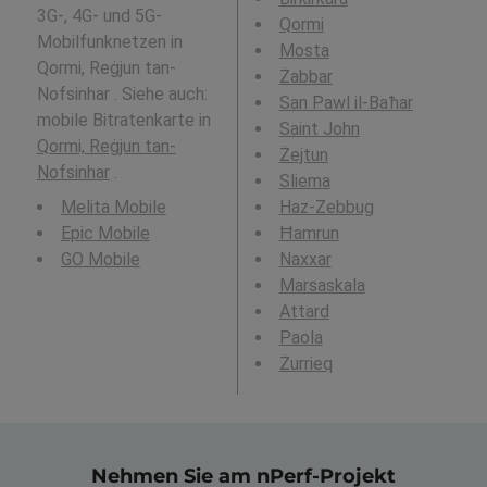
3G-, 4G- und 5G-
Qormi
Mobilfunknetzen in
Mosta
Qormi, Reġjun tan-
Żabbar
Nofsinhar . Siehe auch:
San Pawl il-Baħar
mobile Bitratenkarte in
Saint John
Qormi, Reġjun tan-
Żejtun
Nofsinhar
.
Sliema
Melita Mobile
Haz-Zebbug
Epic Mobile
Ħamrun
GO Mobile
Naxxar
Marsaskala
Attard
Paola
Żurrieq
Nehmen Sie am nPerf-Projekt