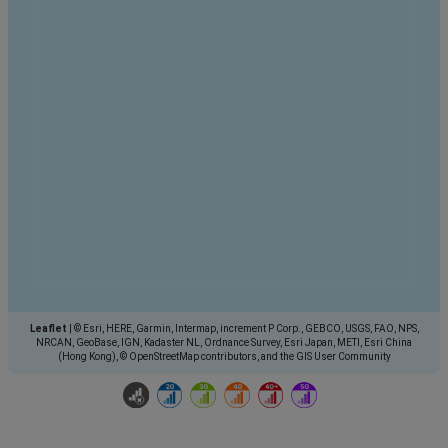
Leaflet
|
© Esri, HERE, Garmin, Intermap, increment P Corp., GEBCO, USGS, FAO, NPS,
NRCAN, GeoBase, IGN, Kadaster NL, Ordnance Survey, Esri Japan, METI, Esri China
(Hong Kong), © OpenStreetMap contributors, and the GIS User Community