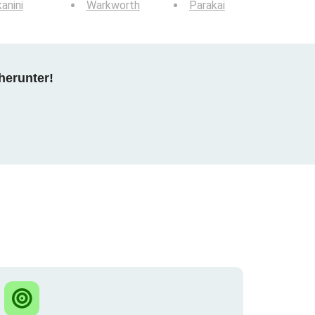
anini
Warkworth
Parakai
herunter!