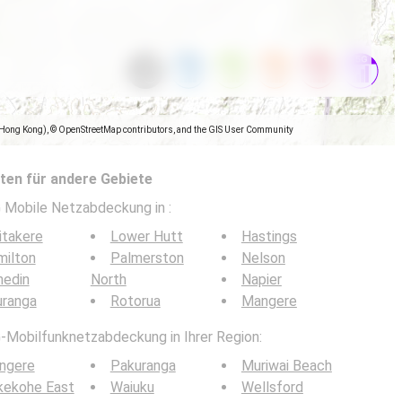
(Hong Kong), © OpenStreetMap contributors, and the GIS User Community
en für andere Gebiete
5G Mobile Netzabdeckung in
:
itakere
Lower Hutt
Hastings
milton
Palmerston
Nelson
nedin
North
Napier
uranga
Rotorua
Mangere
G-Mobilfunknetzabdeckung in Ihrer Region:
ngere
Pakuranga
Muriwai Beach
kekohe East
Waiuku
Wellsford