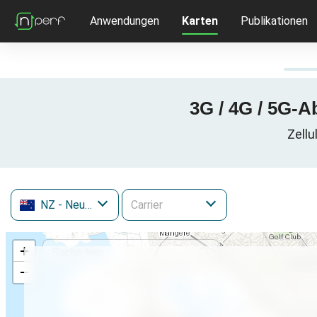
Anwendungen
Karten
Publikationen
3G / 4G / 5G-
Zellu
NZ
- Neuseeland
+
−