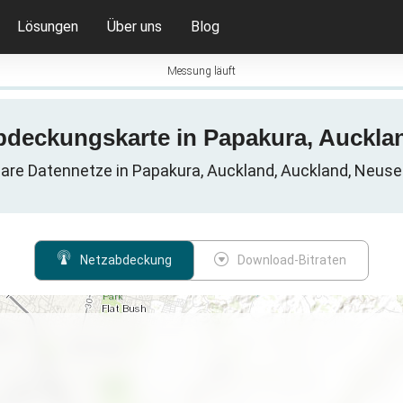
Lösungen
Über uns
Blog
Messung läuft
Abdeckungskarte in Papakura, Auckla
lare Datennetze in Papakura, Auckland, Auckland, Neus
Netzabdeckung
Download-Bitraten