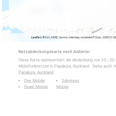
Leaflet
|
© Esri, HERE, Garmin, Intermap, increment P Corp., GEBCO, U
Netzabdeckungskarte nach Anbieter
Diese Karte repräsentiert die Abdeckung von 2G-, 3G-
Mobilfunknetzen in Papakura, Auckland . Siehe auch: m
Papakura, Auckland
.
One Mobile
2degrees
Spark Mobile
Mobile