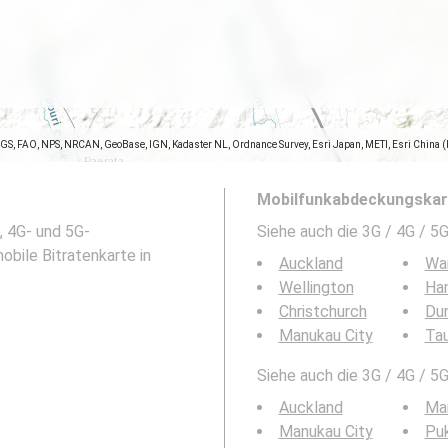
SGS, FAO, NPS, NRCAN, GeoBase, IGN, Kadaster NL, Ordnance Survey, Esri Japan, METI, Esri China 
Mobilfunkabdeckungskart
, 4G- und 5G-
Siehe auch die 3G / 4G / 
obile Bitratenkarte in
Auckland
Wa
Wellington
Ha
Christchurch
Du
Manukau City
Ta
Siehe auch die 3G / 4G / 5
Auckland
Ma
Manukau City
Pu