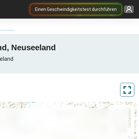
Einen Geschwindigkeitstest durchführen
nd, Neuseeland
eeland
ArcGIS