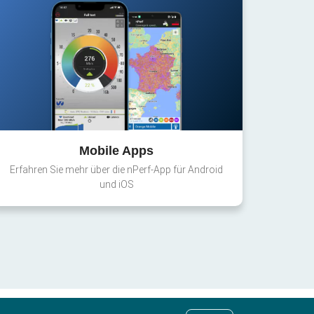
Mobile Apps
Erfahren Sie mehr über die nPerf-App für Android
und iOS