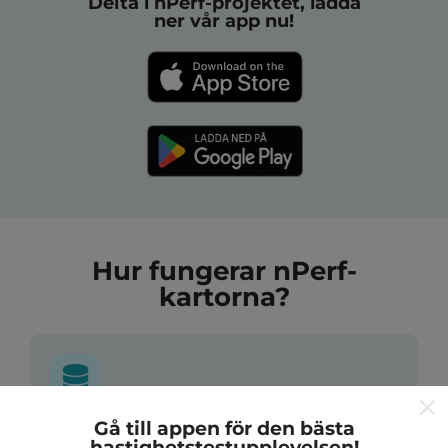
Delta i nPerf-projektet, ladda
ner vår app nu!
Hur fungerar nPerf-
kartorna?
Gå till appen för den bästa
Var kommer datan ifrån?
hastighetstestupplevelsen!