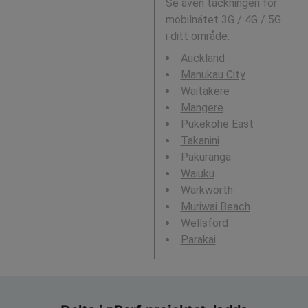
Se även täckningen för
mobilnätet 3G / 4G / 5G
i ditt område:
Auckland
Manukau City
Waitakere
Mangere
Pukekohe East
Takanini
Pakuranga
Waiuku
Warkworth
Muriwai Beach
Wellsford
Parakai