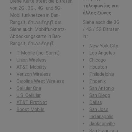
Diese Karte stellt die Bitraten
τηλεφωνίας για
von 2G-, 3G-, 4G- und 5G-
άλλες ζώνες
Mobilfunknetzen in Ban-
Rangsit, อำเภอธัญบุรี dar.
Siehe auch die 3G
Siehe auch: Mobilfunknetz-
/ 4G / 5G Bitraten
Abdeckungskarte in Ban-
in
:
Rangsit, อำเภอธัญบุรี .
New York City
T-Mobile (inc. Sprint)
Los Angeles
Union Wireless
Chicago
AT&T Mobility
Houston
Verizon Wireless
Philadelphia
Carolina West Wireless
Phoenix
Cellular One
San Antonio
U.S. Cellular
San Diego
AT&T FirstNet
Dallas
Boost Mobile
San Jose
Indianapolis
Jacksonville
San Francisco