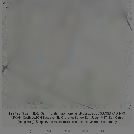
Leaflet
|
© Esri, HERE, Garmin, Intermap, increment P Corp., GEBCO, USGS, FAO, NPS,
NRCAN, GeoBase, IGN, Kadaster NL, Ordnance Survey, Esri Japan, METI, Esri China
(Hong Kong), © OpenStreetMap contributors, and the GIS User Community