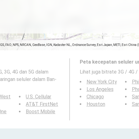
SGS, FAO, NPS, NRCAN, GeoBase, IGN, Kadaster NL, Ordnance Survey, Esri Japan, METI, Esri China 
Peta kecepatan seluler u
2G, 3G, 4G dan 5G dalam
Lihat juga bitrate 3G / 4G /
jaringan seluler dalam Ban-
New York City
Phi
Los Angeles
Ph
 West
U.S. Cellular
Chicago
San
AT&T FirstNet
Houston
Sa
 One
Boost Mobile