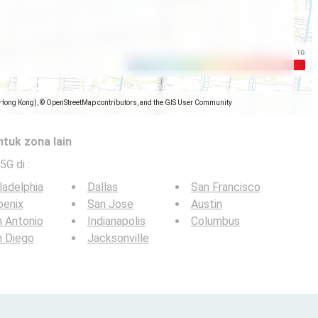
(Hong Kong), © OpenStreetMap contributors, and the GIS User Community
ntuk zona lain
 5G di
:
ladelphia
Dallas
San Francisco
oenix
San Jose
Austin
 Antonio
Indianapolis
Columbus
n Diego
Jacksonville