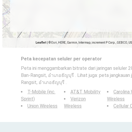
Leaflet
|
© Esri, HERE, Garmin, Intermap, increment P Corp., GEBCO, U
Peta kecepatan seluler per operator
Peta ini menggambarkan bitrate dari jaringan seluler 
Ban-Rangsit, อำเภอธัญบุรี . Lihat juga: peta jangkauan 
Rangsit, อำเภอธัญบุรี .
T-Mobile (inc.
AT&T Mobility
Carolina
Sprint)
Verizon
Wireless
Union Wireless
Wireless
Cellular