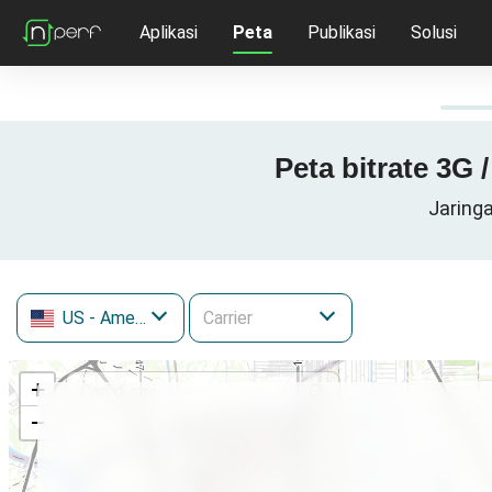
Aplikasi
Peta
Publikasi
Solusi
Peta bitrate 3G 
Jaringa
US
- Amerika Serikat
+
−