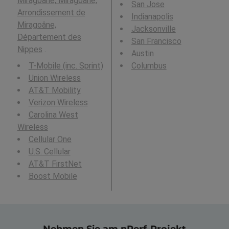
Miragoane, Miragoâne,
San Jose
Arrondissement de
Indianapolis
Miragoâne,
Jacksonville
Département des
San Francisco
Nippes
.
Austin
T-Mobile (inc. Sprint)
Columbus
Union Wireless
AT&T Mobility
Verizon Wireless
Carolina West
Wireless
Cellular One
U.S. Cellular
AT&T FirstNet
Boost Mobile
Nehmen Sie am nPerf-Projekt