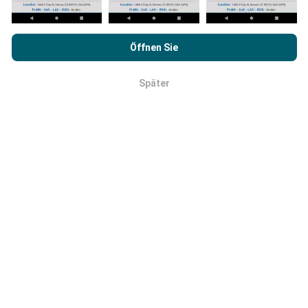
angezeigt. Nach zwei Jahren werden die ältesten
Daten einmal im Monat von den Karten entfernt.
Durch das Surfen auf nPerf.com stimmen Sie unseren
Datenschutz- und Nutzungsbedingungen
sowie unserem
Öffnen Sie
nPerf-Test
Endbenutzer-Lizenzvertrag
zu.
Später
OK
Wie zuverlässig und genau ist es?
Tests werden von App Benutzer auf eigenen
Terminals durchgeführt. Die Geolokationsgenauigkeit
hängt von der Empfangsqualität des GPS-Signals
zum Zeitpunkt des Tests ab. Für Abdeckungsdaten
behalten wir nur Tests mit einer maximalen
Geolokationsgenauigkeit
von 50 Metern bei
. Für
Bitratendaten geht diese Schwelle auf bis zu 200
Meter.