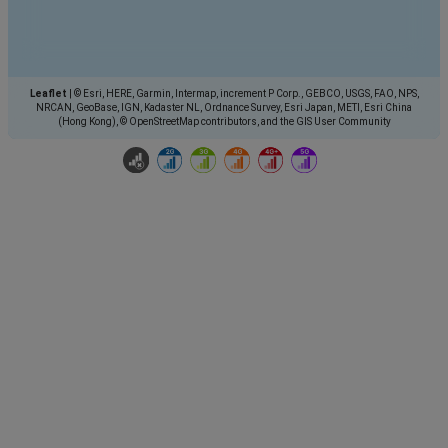
Leaflet
|
© Esri, HERE, Garmin, Intermap, increment P Corp., GEBCO, USGS, FAO, NPS,
NRCAN, GeoBase, IGN, Kadaster NL, Ordnance Survey, Esri Japan, METI, Esri China
(Hong Kong), © OpenStreetMap contributors, and the GIS User Community