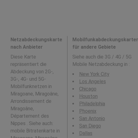
Netzabdeckungskarte
Mobilfunkabdeckungskarte
nach Anbieter
für andere Gebiete
Diese Karte
Siehe auch die 3G / 4G / 5G
repräsentiert die
Mobile Netzabdeckung in
:
Abdeckung von 2G-,
New York City
3G-, 4G- und 5G-
Los Angeles
Mobilfunknetzen in
Chicago
Miragoane, Miragoâne,
Houston
Arrondissement de
Philadelphia
Miragoâne,
Phoenix
Département des
San Antonio
Nippes . Siehe auch:
San Diego
mobile Bitratenkarte in
Dallas