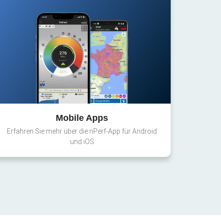
Mobile Apps
Erfahren Sie mehr über die nPerf-App für Android
und iOS