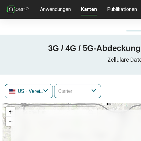
Anwendungen
Karten
Publikationen
3G / 4G / 5G-Abdeckungs
Zellulare Dat
US
- Vereinigte Staaten
+
−