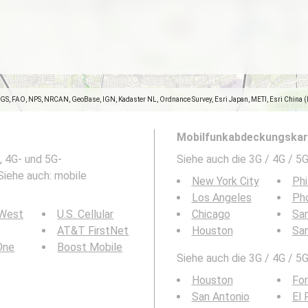
SGS, FAO, NPS, NRCAN, GeoBase, IGN, Kadaster NL, Ordnance Survey, Esri Japan, METI, Esri China 
Mobilfunkabdeckungskart
, 4G- und 5G-
Siehe auch die 3G / 4G / 
 Siehe auch: mobile
New York City
Phi
Los Angeles
Ph
 West
U.S. Cellular
Chicago
San
AT&T FirstNet
Houston
Sa
 One
Boost Mobile
Siehe auch die 3G / 4G / 5
Houston
For
San Antonio
El 