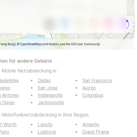
(Hong Kong), © OpenStreetMap contributors, and the GIS User Community
en für andere Gebiete
5G Mobile Netzabdeckung in
:
ladelphia
Dallas
San Francisco
oenix
San Jose
Austin
 Antonio
Indianapolis
Columbus
n Diego
Jacksonville
G-Mobilfunknetzabdeckung in Ihrer Region:
t Worth
Laredo
Amarillo
Paso
Lubbock
Grand Prairie