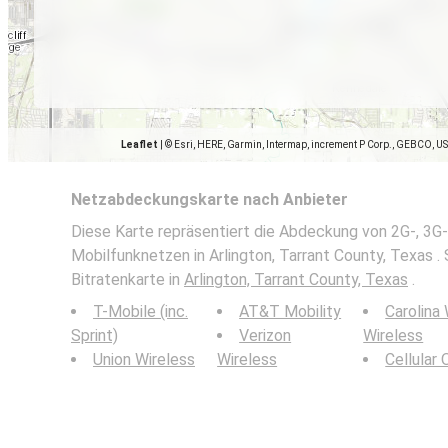
Leaflet
|
© Esri, HERE, Garmin, Intermap, increment P Corp., GEBCO, U
Netzabdeckungskarte nach Anbieter
Diese Karte repräsentiert die Abdeckung von 2G-, 3G-
Mobilfunknetzen in Arlington, Tarrant County, Texas .
Bitratenkarte in
Arlington, Tarrant County, Texas
.
T-Mobile (inc.
AT&T Mobility
Carolina
Sprint)
Verizon
Wireless
Union Wireless
Wireless
Cellular