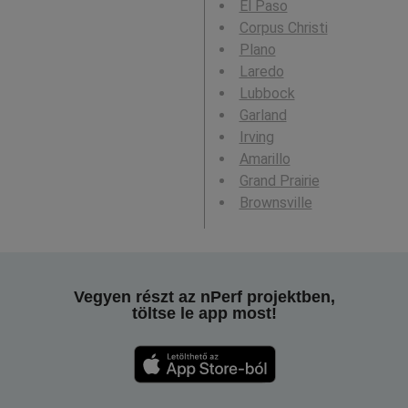
El Paso
Corpus Christi
Plano
Laredo
Lubbock
Garland
Irving
Amarillo
Grand Prairie
Brownsville
Vegyen részt az nPerf projektben,
töltse le app most!