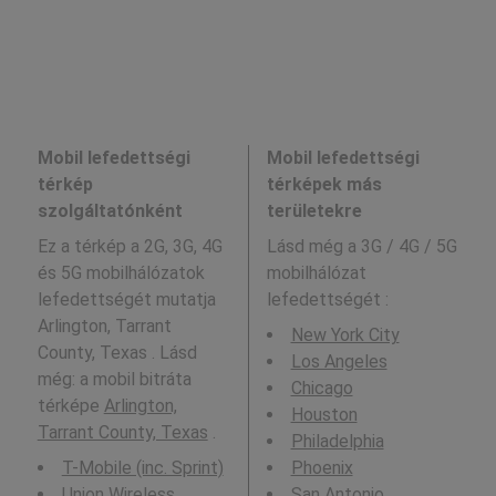
Mobil lefedettségi
Mobil lefedettségi
térkép
térképek más
szolgáltatónként
területekre
Ez a térkép a 2G, 3G, 4G
Lásd még a
3G / 4G / 5G
és 5G mobilhálózatok
mobilhálózat
lefedettségét mutatja
lefedettségét :
Arlington, Tarrant
New York City
County, Texas . Lásd
Los Angeles
még: a mobil bitráta
Chicago
térképe
Arlington,
Houston
Tarrant County, Texas
.
Philadelphia
T-Mobile (inc. Sprint)
Phoenix
Union Wireless
San Antonio