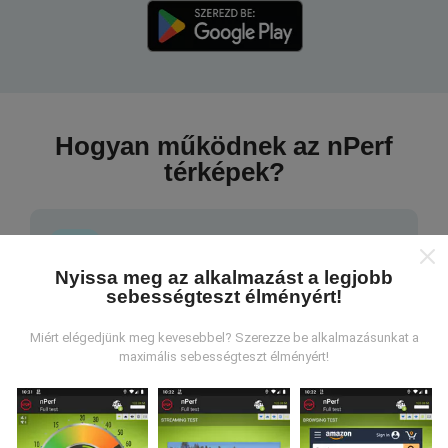
Hogyan működnek az nPerf
térképek?
Nyissa meg az alkalmazást a legjobb
sebességteszt élményért!
Honnan származnak az adatok?
Miért elégedjünk meg kevesebbel? Szerezze be alkalmazásunkat a
Az adatokat az nPerf alkalmazás felhasználói által
maximális sebességteszt élményért!
végzett tesztekből gyűjtik. Ezek valós körülmények
között, közvetlenül a terepen végzett tesztek. Ha
részt venni is szeretne, csak annyit kell tennie, hogy
töltse le az nPerf alkalmazást okostelefonjára.
Minél