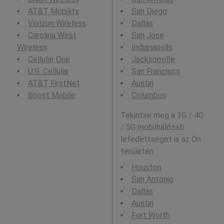
AT&T Mobility
San Diego
Verizon Wireless
Dallas
Carolina West
San Jose
Wireless
Indianapolis
Cellular One
Jacksonville
U.S. Cellular
San Francisco
AT&T FirstNet
Austin
Boost Mobile
Columbus
Tekintse meg a 3G / 4G
/ 5G mobilhálózati
lefedettséget is az Ön
területén:
Houston
San Antonio
Dallas
Austin
Fort Worth