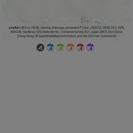
Leaflet
|
© Esri, HERE, Garmin, Intermap, increment P Corp., GEBCO, USGS, FAO, NPS,
NRCAN, GeoBase, IGN, Kadaster NL, Ordnance Survey, Esri Japan, METI, Esri China
(Hong Kong), © OpenStreetMap contributors, and the GIS User Community