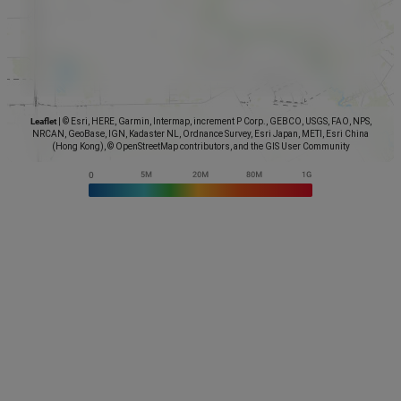
Leaflet
|
© Esri, HERE, Garmin, Intermap, increment P Corp., GEBCO, USGS, FAO, NPS,
NRCAN, GeoBase, IGN, Kadaster NL, Ordnance Survey, Esri Japan, METI, Esri China
(Hong Kong), © OpenStreetMap contributors, and the GIS User Community