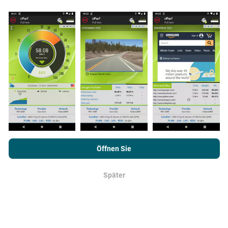
Feld durchgeführt werden. Wenn Sie auch mitmachen
möchten, einfach die nPerf App auf Ihrem
Smartphone laden.
Je mehr Daten gesammelt werden,
desto umfangreicher werden die Karten!
Wie werden Updates gemacht?
Durch das Surfen auf nPerf.com stimmen Sie unseren
Netzwerkabdeckungskarten werden automatisch
Datenschutz- und Nutzungsbedingungen
sowie unserem nPerf-
Öffnen Sie
jede Stunde von einem Bot aktualisiert.
Test
Endbenutzer-Lizenzvertrag
zu.
Geschwindigkeitskarten werden
alle 15 Minuten
aktualisiert
. Die Daten werden für zwei Jahre
Später
OK
angezeigt. Nach zwei Jahren werden die ältesten
Daten einmal im Monat von den Karten entfernt.