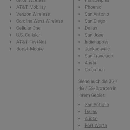
Union Wireless
Philadelphia
AT&T Mobility
Phoenix
Verizon Wireless
San Antonio
Carolina West Wireless
San Diego
Cellular One
Dallas
U.S. Cellular
San Jose
AT&T FirstNet
Indianapolis
Boost Mobile
Jacksonville
San Francisco
Austin
Columbus
Siehe auch die 3G /
4G / 5G-Bitraten in
Ihrem Gebiet:
San Antonio
Dallas
Austin
Fort Worth