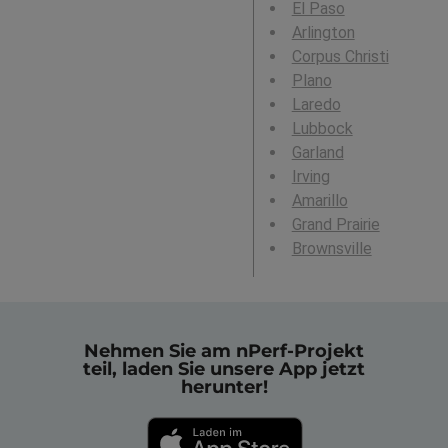
El Paso
Arlington
Corpus Christi
Plano
Laredo
Lubbock
Garland
Irving
Amarillo
Grand Prairie
Brownsville
Nehmen Sie am nPerf-Projekt
teil, laden Sie unsere App jetzt
herunter!