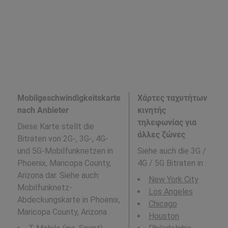
Mobilgeschwindigkeitskarte
Χάρτες ταχυτήτων
nach Anbieter
κινητής
τηλεφωνίας για
Diese Karte stellt die
άλλες ζώνες
Bitraten von 2G-, 3G-, 4G-
und 5G-Mobilfunknetzen in
Siehe auch die 3G /
Phoenix, Maricopa County,
4G / 5G Bitraten in
:
Arizona dar. Siehe auch:
New York City
Mobilfunknetz-
Los Angeles
Abdeckungskarte in Phoenix,
Chicago
Maricopa County, Arizona .
Houston