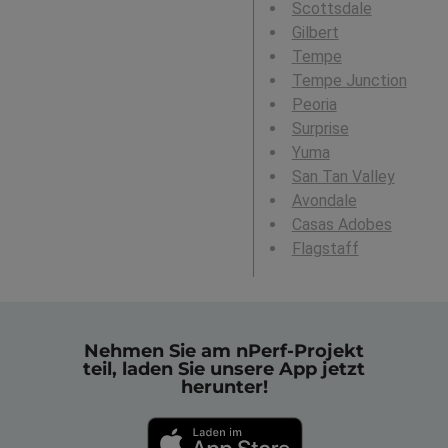
Scottsdale
Gilbert
Tempe
Tempe Junction
Peoria
Surprise
Yuma
San Tan Valley
Avondale
Casas Adobes
Flagstaff
Nehmen Sie am nPerf-Projekt
teil, laden Sie unsere App jetzt
herunter!