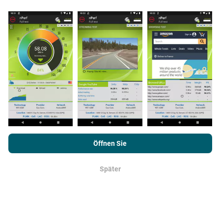
Feld durchgeführt werden. Wenn Sie auch mitmachen
möchten, einfach die nPerf App auf Ihrem
Smartphone laden.
Je mehr Daten gesammelt werden,
desto umfangreicher werden die Karten!
Wie werden Updates gemacht?
Durch das Surfen auf nPerf.com stimmen Sie unseren
Netzwerkabdeckungskarten werden automatisch
Datenschutz- und Nutzungsbedingungen
sowie unserem nPerf-
Öffnen Sie
jede Stunde von einem Bot aktualisiert.
Test
Endbenutzer-Lizenzvertrag
zu.
Geschwindigkeitskarten werden
alle 15 Minuten
aktualisiert
. Die Daten werden für zwei Jahre
Später
OK
angezeigt. Nach zwei Jahren werden die ältesten
Daten einmal im Monat von den Karten entfernt.