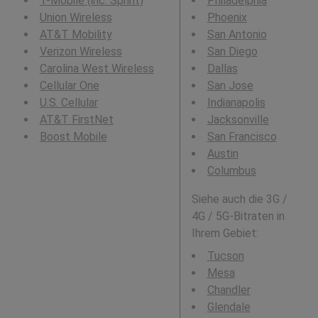
T-Mobile (inc. Sprint)
Philadelphia
Union Wireless
Phoenix
AT&T Mobility
San Antonio
Verizon Wireless
San Diego
Carolina West Wireless
Dallas
Cellular One
San Jose
U.S. Cellular
Indianapolis
AT&T FirstNet
Jacksonville
Boost Mobile
San Francisco
Austin
Columbus
Siehe auch die 3G /
4G / 5G-Bitraten in
Ihrem Gebiet:
Tucson
Mesa
Chandler
Glendale