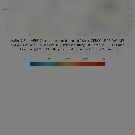
Leaflet
|
© Esri, HERE, Garmin, Intermap, increment P Corp., GEBCO, USGS, FAO, NPS,
NRCAN, GeoBase, IGN, Kadaster NL, Ordnance Survey, Esri Japan, METI, Esri China
(Hong Kong), © OpenStreetMap contributors, and the GIS User Community