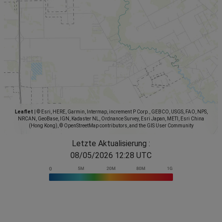
Leaflet
|
© Esri, HERE, Garmin, Intermap, increment P Corp., GEBCO, USGS, FAO, NPS,
NRCAN, GeoBase, IGN, Kadaster NL, Ordnance Survey, Esri Japan, METI, Esri China
(Hong Kong), © OpenStreetMap contributors, and the GIS User Community
Letzte Aktualisierung :
08/05/2026 12:28 UTC