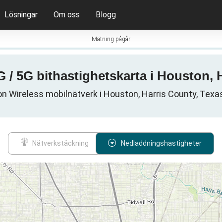
Lösningar
Om oss
Blogg
Mätning pågår
G / 5G bithastighetskarta i Houston,
on Wireless mobilnätverk i Houston, Harris County, Texa
Nätverkstäckning
Nedladdningshastigheter