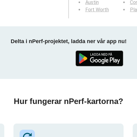
Austin
Cor
Fort Worth
Pl
Delta i nPerf-projektet, ladda ner vår app nu!
Hur fungerar nPerf-kartorna?