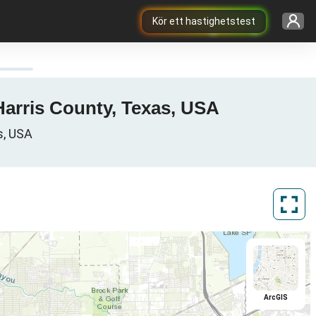
Kör ett hastighetstest
 Harris County, Texas, USA
s, USA
ArcGIS