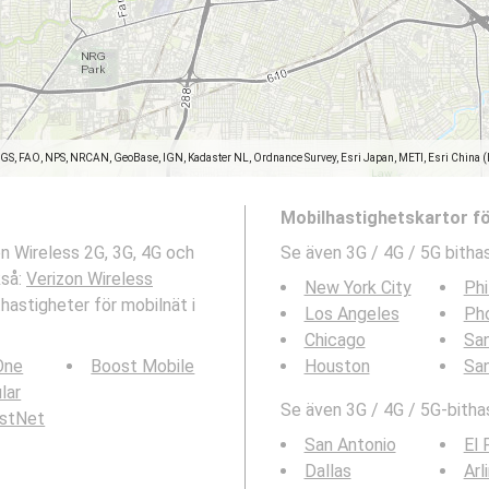
SGS, FAO, NPS, NRCAN, GeoBase, IGN, Kadaster NL, Ordnance Survey, Esri Japan, METI, Esri China 
Mobilhastighetskartor f
on Wireless 2G, 3G, 4G och
Se även 3G / 4G / 5G bithas
kså:
Verizon Wireless
New York City
Phi
hastigheter för mobilnät i
Los Angeles
Ph
Chicago
San
 One
Boost Mobile
Houston
Sa
ular
Se även 3G / 4G / 5G-bithas
rstNet
San Antonio
El 
Dallas
Arl