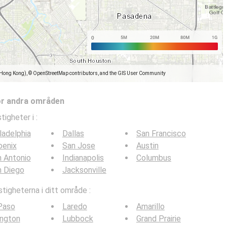
(Hong Kong), © OpenStreetMap contributors, and the GIS User Community
ör andra områden
tigheter i
:
ladelphia
Dallas
San Francisco
oenix
San Jose
Austin
 Antonio
Indianapolis
Columbus
n Diego
Jacksonville
tigheterna i ditt område :
Paso
Laredo
Amarillo
ington
Lubbock
Grand Prairie