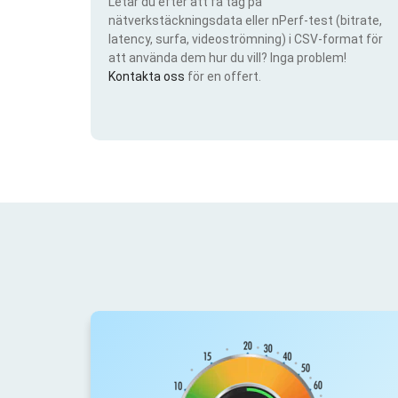
Letar du efter att få tag på
nätverkstäckningsdata eller nPerf-test (bitrate,
latency, surfa, videoströmning) i CSV-format för
att använda dem hur du vill? Inga problem!
Kontakta oss
för en offert.