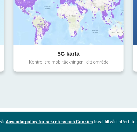
5G karta
Kontrollera mobiltäckningen i ditt område
vår
Användarpolicy för sekretess och Cookies
likväl till vårt nPerf-te