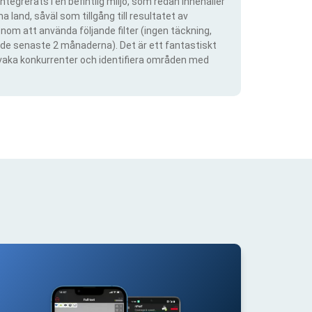
ntegrerats i en befintlig miljö, som redan innehåller
 land, såväl som tillgång till resultatet av
om att använda följande filter (ingen täckning,
ra de senaste 2 månaderna). Det är ett fantastiskt
rvaka konkurrenter och identifiera områden med