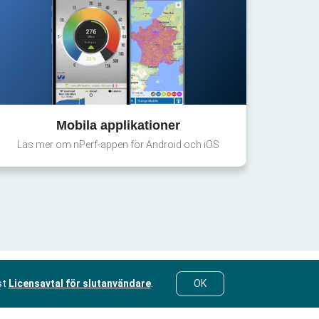
Mobila applikationer
Läs mer om nPerf-appen för Android och iOS
st
Licensavtal för slutanvändare
.
OK