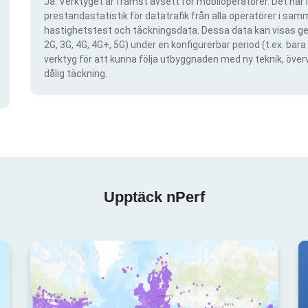
Ja. Verktyget är främst avsett för mobiloperatörer. Det har i
prestandastatistik för datatrafik från alla operatörer i samma
hastighetstest och täckningsdata. Dessa data kan visas gen
2G, 3G, 4G, 4G+, 5G) under en konfigurerbar period (t.ex. ba
verktyg för att kunna följa utbyggnaden med ny teknik, öve
dålig täckning.
Upptäck nPerf