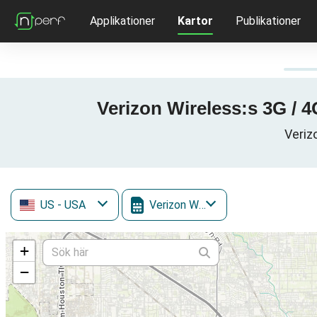
Applikationer
Kartor
Publikationer
Verizon Wireless:s 3G / 4
Veriz
US
- USA
Verizon Wireless
+
−