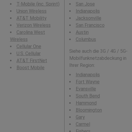
T-Mobile (inc. Sprint)
San Jose
Union Wireless
Indianapolis
AT&T Mobility
Jacksonville
Verizon Wireless
San Francisco
Carolina West
Austin
Wireless
Columbus
Cellular One
Siehe auch die 3G / 4G / 5G-
U.S. Cellular
Mobilfunknetzabdeckung in
AT&T FirstNet
Ihrer Region:
Boost Mobile
Indianapolis
Fort Wayne
Evansville
South Bend
Hammond
Bloomington
Gary
Carmel
Fishers