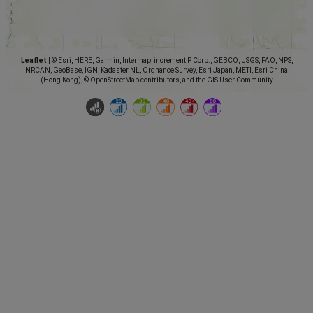
Leaflet
|
© Esri, HERE, Garmin, Intermap, increment P Corp., GEBCO, USGS, FAO, NPS,
NRCAN, GeoBase, IGN, Kadaster NL, Ordnance Survey, Esri Japan, METI, Esri China
(Hong Kong), © OpenStreetMap contributors, and the GIS User Community