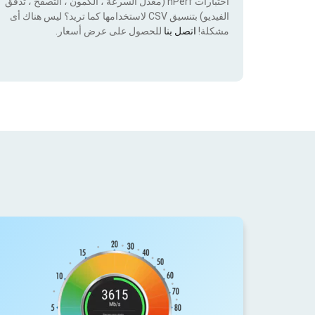
اختبارات nPerf (معدل السرعة ، الكمون ، التصفح ، تدفق
الفيديو) بتنسيق CSV لاستخدامها كما تريد؟ ليس هناك أى
مشكلة!
اتصل بنا
للحصول على عرض أسعار.