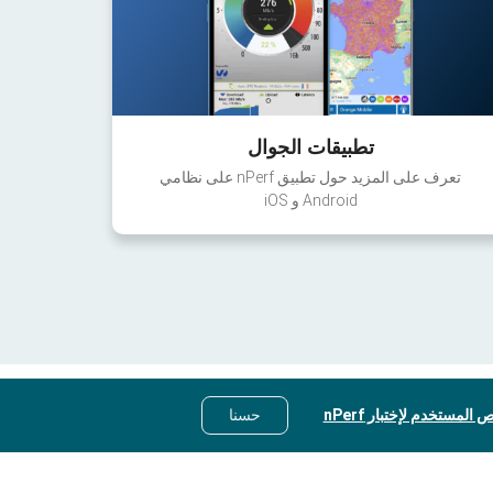
تطبيقات الجوال
تعرف على المزيد حول تطبيق nPerf على نظامي
Android و iOS
 المستخدم لإختبار nPerf
حسنا