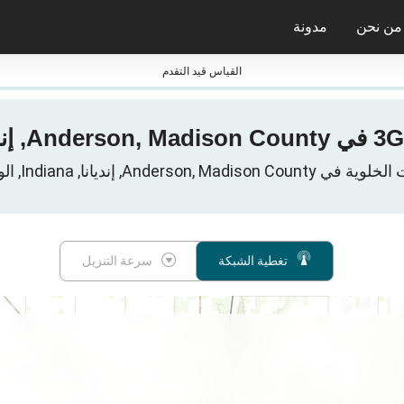
من نحن
مدونة
جائزة nPerf ومعاييرها
القياس قيد التقدم
Anders, إنديانا, Indiana, الولايات المتحدة
تغطية الشبكة
سرعة التنزيل