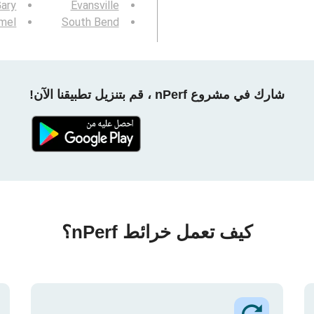
Gary
Evansville
mel
South Bend
شارك في مشروع nPerf ، قم بتنزيل تطبيقنا الآن!
كيف تعمل خرائط nPerf؟