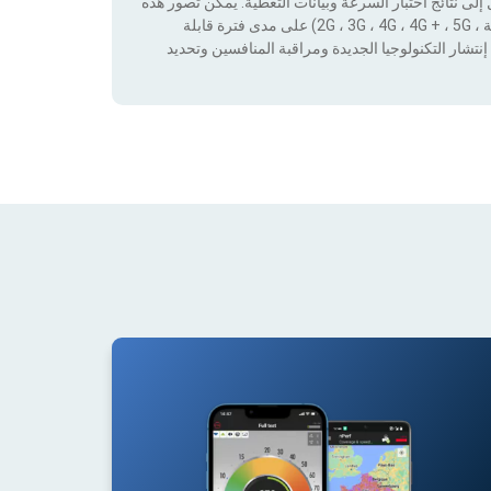
لى نتائج اختبار السرعة وبيانات التغطية. يمكن تصور هذه
البيانات من خلال تطبيق عوامل التصفية حسب التكنولوجيا (بدون تغطية ، 2G ، 3G ، 4G ، 4G + ، 5G) على مدى فترة قابلة
نتشار التكنولوجيا الجديدة ومراقبة المنافسين وتحديد