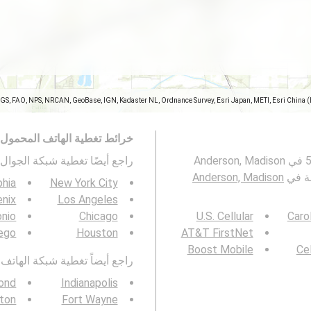
SGS, FAO, NPS, NRCAN, GeoBase, IGN, Kadaster NL, Ordnance Survey, Esri Japan, METI, Esri China 
خرائط تغطية الهاتف المحمول
تمثل هذه الخريطة تغطية شبكات الجوال 2G و 3G و 4G و 5G في Anderson, Madison
راجع أيضًا تغطية شبكة الجوال 3G / 4G / 5G ف
Anderson, Madison
phia
New York City
nix
Los Angeles
onio
Chicago
U.S. Cellular
Caro
ego
Houston
AT&T FirstNet
Boost Mobile
Cel
راجع أيضاً تغطية شبكة الهاتف المحمول  4G / 5G
ond
Indianapolis
ton
Fort Wayne