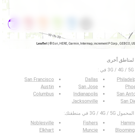
Leaflet
|
© Esri, HERE, Garmin, Intermap, increment P Corp., GEBCO, U
 لمناطق أخرى
ي
:
San Francisco
Dallas
Philadel
Austin
San Jose
Phoe
Columbus
Indianapolis
San Ant
Jacksonville
San Di
3G / في منطقتك:
Noblesville
Fishers
Hamm
Elkhart
Muncie
Blooming