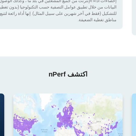
إحصاءات أداء الإنترنت من جميع المشغلين في بلد ما ، وكذلك الوصول إ
للتشكيل (فقط في آخر شهرين على سبيل المثال). إنها أداة رائعة لتتبع إ
مناطق تغطية الضعيفة.
اكتشف nPerf