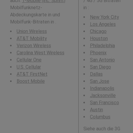
auch:
T-Mobile (inc. Sprint)
/ 4G / 5G Bitraten
Mobilfunknetz-
in
:
Abdeckungskarte in und
New York City
Mobilfunk-Bitraten in .
Los Angeles
Union Wireless
Chicago
AT&T Mobility
Houston
Verizon Wireless
Philadelphia
Carolina West Wireless
Phoenix
Cellular One
San Antonio
U.S. Cellular
San Diego
AT&T FirstNet
Dallas
Boost Mobile
San Jose
Indianapolis
Jacksonville
San Francisco
Austin
Columbus
Siehe auch die 3G