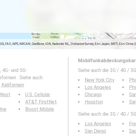
SGS, FAO, NPS, NRCAN, GeoBase, IGN, Kadaster NL, Ordnance Survey, Esri Japan, METI, Esri China 
Mobilfunkabdeckungskart
, 4G- und 5G-
Siehe auch die 3G / 4G / 
fornien . Siehe auch:
New York City
Phi
 Kalifornien
.
Los Angeles
Ph
 West
U.S. Cellular
Chicago
San
AT&T FirstNet
Houston
Sa
 One
Boost Mobile
Siehe auch die 3G / 4G / 5
Los Angeles
Fr
San Diego
Sa