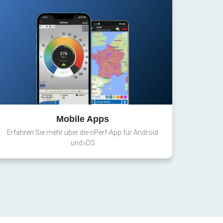
Mobile Apps
Erfahren Sie mehr über die nPerf-App für Android
und iOS