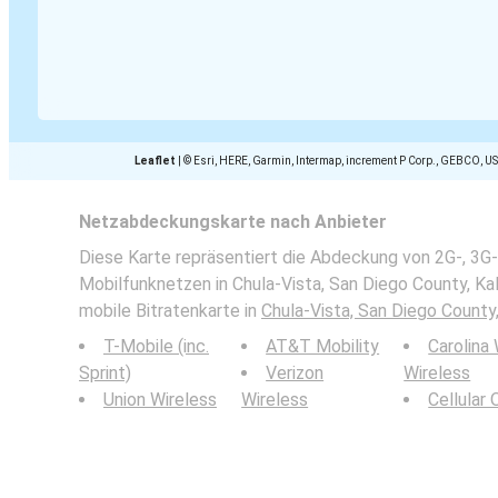
Leaflet
|
© Esri, HERE, Garmin, Intermap, increment P Corp., GEBCO, U
Netzabdeckungskarte nach Anbieter
Diese Karte repräsentiert die Abdeckung von 2G-, 3G-
Mobilfunknetzen in Chula-Vista, San Diego County, Kali
mobile Bitratenkarte in
Chula-Vista, San Diego County,
T-Mobile (inc.
AT&T Mobility
Carolina
Sprint)
Verizon
Wireless
Union Wireless
Wireless
Cellular