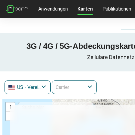
Anwendungen
Karten
Publikationen
3G / 4G / 5G-Abdeckungskarte
Zellulare Datennetze
US
- Vereinigte Staaten
+
−