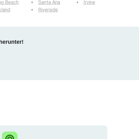
ng Beach
Santa Ana
Irvine
kland
Riverside
herunter!