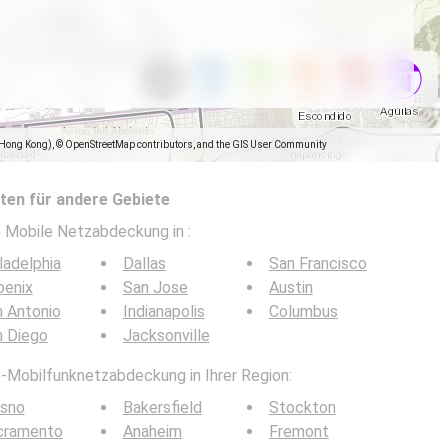
(Hong Kong), © OpenStreetMap contributors, and the GIS User Community
en für andere Gebiete
5G Mobile Netzabdeckung in
:
ladelphia
Dallas
San Francisco
oenix
San Jose
Austin
 Antonio
Indianapolis
Columbus
n Diego
Jacksonville
G-Mobilfunknetzabdeckung in Ihrer Region:
esno
Bakersfield
Stockton
cramento
Anaheim
Fremont