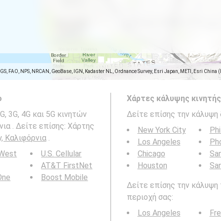
SGS, FAO, NPS, NRCAN, GeoBase, IGN, Kadaster NL, Ordnance Survey, Esri Japan, METI, Esri China 
ο
Χάρτες κάλυψης κινητής
, 3G, 4G και 5G κινητών
Δείτε επίσης την κάλυψη 
νια . Δείτε επίσης: Χάρτης
New York City
Phi
y, Καλιφόρνια
.
Los Angeles
Ph
 West
U.S. Cellular
Chicago
San
AT&T FirstNet
Houston
Sa
 One
Boost Mobile
Δείτε επίσης την κάλυψη 
περιοχή σας:
Los Angeles
Fr