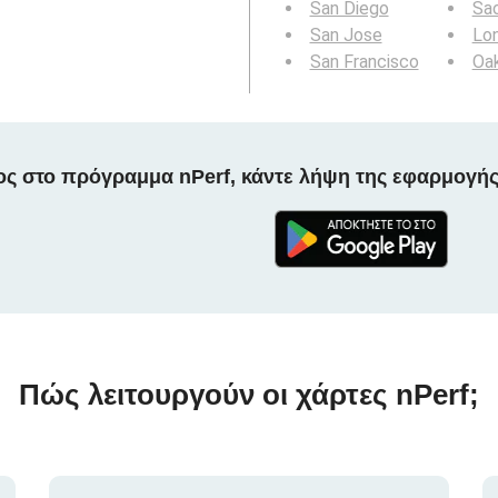
San Diego
Sa
San Jose
Lo
San Francisco
Oa
ος στο πρόγραμμα nPerf, κάντε λήψη της εφαρμογής
Πώς λειτουργούν οι χάρτες nPerf;