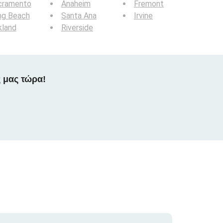
cramento
Anaheim
Fremont
ng Beach
Santa Ana
Irvine
kland
Riverside
 μας τώρα!