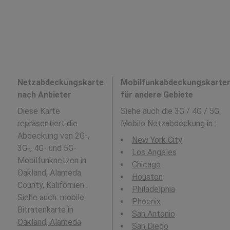
Netzabdeckungskarte
Mobilfunkabdeckungskarte
nach Anbieter
für andere Gebiete
Diese Karte
Siehe auch die 3G / 4G / 5G
repräsentiert die
Mobile Netzabdeckung in
:
Abdeckung von 2G-,
New York City
3G-, 4G- und 5G-
Los Angeles
Mobilfunknetzen in
Chicago
Oakland, Alameda
Houston
County, Kalifornien .
Philadelphia
Siehe auch: mobile
Phoenix
Bitratenkarte in
San Antonio
Oakland, Alameda
San Diego