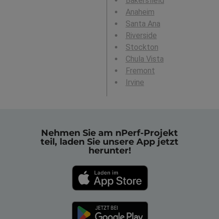
Bakersfield
Anaheim
Santa Ana
Riverside
Stockton
Chula Vista
Fremont
Irvine
Nehmen Sie am nPerf-Projekt
teil, laden Sie unsere App jetzt
herunter!