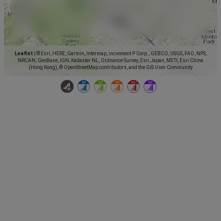
Leaflet
|
© Esri, HERE, Garmin, Intermap, increment P Corp., GEBCO, USGS, FAO, NPS,
NRCAN, GeoBase, IGN, Kadaster NL, Ordnance Survey, Esri Japan, METI, Esri China
(Hong Kong), © OpenStreetMap contributors, and the GIS User Community