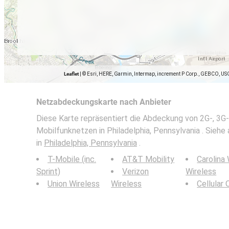
Leaflet
|
© Esri, HERE, Garmin, Intermap, increment P Corp., GEBCO, US
Netzabdeckungskarte nach Anbieter
Diese Karte repräsentiert die Abdeckung von 2G-, 3G-
Mobilfunknetzen in Philadelphia, Pennsylvania . Siehe
in
Philadelphia, Pennsylvania
.
T-Mobile (inc.
AT&T Mobility
Carolina
Sprint)
Verizon
Wireless
Union Wireless
Wireless
Cellular