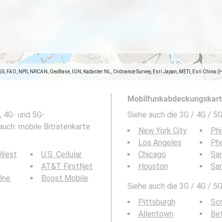
GS, FAO, NPS, NRCAN, GeoBase, IGN, Kadaster NL, Ordnance Survey, Esri Japan, METI, Esri China (
Mobilfunkabdeckungskarte
, 4G- und 5G-
Siehe auch die 3G / 4G / 
 auch: mobile Bitratenkarte
New York City
Phi
Los Angeles
Ph
 West
U.S. Cellular
Chicago
San
AT&T FirstNet
Houston
Sa
 One
Boost Mobile
Siehe auch die 3G / 4G / 5
Pittsburgh
Sc
Allentown
Be