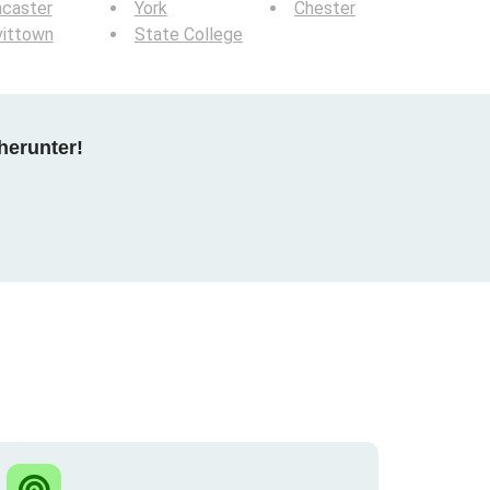
ncaster
York
Chester
vittown
State College
herunter!