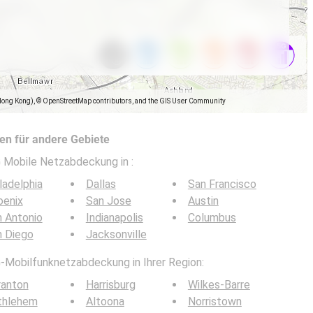
Hong Kong), © OpenStreetMap contributors, and the GIS User Community
n für andere Gebiete
5G Mobile Netzabdeckung in
:
ladelphia
Dallas
San Francisco
oenix
San Jose
Austin
 Antonio
Indianapolis
Columbus
n Diego
Jacksonville
G-Mobilfunknetzabdeckung in Ihrer Region:
ranton
Harrisburg
Wilkes-Barre
thlehem
Altoona
Norristown