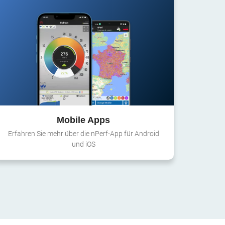
Mobile Apps
Erfahren Sie mehr über die nPerf-App für Android
und iOS