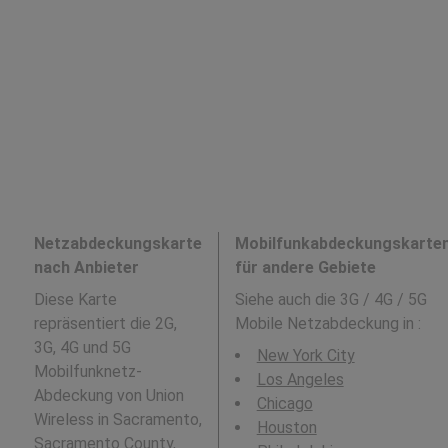
Netzabdeckungskarte
Mobilfunkabdeckungskarte
nach Anbieter
für andere Gebiete
Diese Karte
Siehe auch die 3G / 4G / 5G
repräsentiert die 2G,
Mobile Netzabdeckung in
:
3G, 4G und 5G
New York City
Mobilfunknetz-
Los Angeles
Abdeckung von Union
Chicago
Wireless in Sacramento,
Houston
Sacramento County,