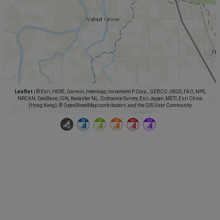
Leaflet
|
© Esri, HERE, Garmin, Intermap, increment P Corp., GEBCO, USGS, FAO, NPS,
NRCAN, GeoBase, IGN, Kadaster NL, Ordnance Survey, Esri Japan, METI, Esri China
(Hong Kong), © OpenStreetMap contributors, and the GIS User Community