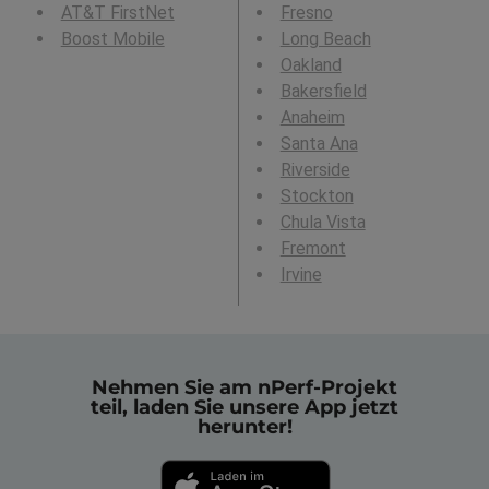
AT&T FirstNet
Fresno
Boost Mobile
Long Beach
Oakland
Bakersfield
Anaheim
Santa Ana
Riverside
Stockton
Chula Vista
Fremont
Irvine
Nehmen Sie am nPerf-Projekt
teil, laden Sie unsere App jetzt
herunter!