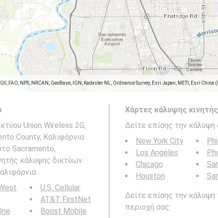
SGS, FAO, NPS, NRCAN, GeoBase, IGN, Kadaster NL, Ordnance Survey, Esri Japan, METI, Esri China 
ο
Χάρτες κάλυψης κινητής
τύου Union Wireless 2G,
Δείτε επίσης την κάλυψη 
nto County, Καλιφόρνια .
New York City
Phi
στο Sacramento,
Los Angeles
Ph
ινητής κάλυψης δικτύων
Chicago
San
αλιφόρνια .
Houston
Sa
 West
U.S. Cellular
Δείτε επίσης την κάλυψη 
AT&T FirstNet
περιοχή σας:
 One
Boost Mobile