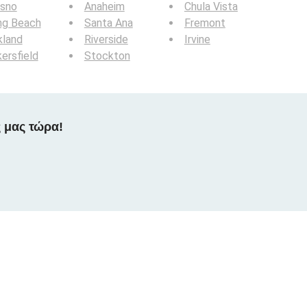
esno
Anaheim
Chula Vista
ng Beach
Santa Ana
Fremont
kland
Riverside
Irvine
ersfield
Stockton
 μας τώρα!