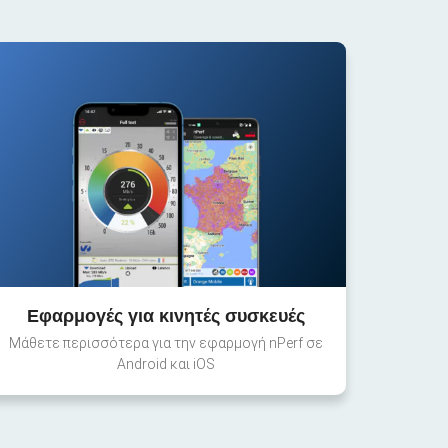
Εφαρμογές για κινητές συσκευές
Μάθετε περισσότερα για την εφαρμογή nPerf σε
Android και iOS