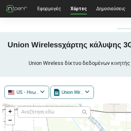
Εφαρμογές
Χάρτες
Δημοσιεύσεις
Union Wirelessχάρτης κάλυψης 3G 
Union Wireless δίκτυο δεδομένων κινητής
US
- Ηνωμένες Πολιτείες
Union Wireless
+
−