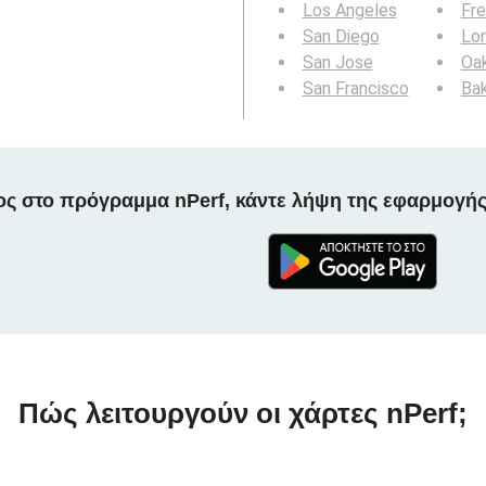
Los Angeles
Fr
San Diego
Lo
San Jose
Oa
San Francisco
Bak
ος στο πρόγραμμα nPerf, κάντε λήψη της εφαρμογής
Πώς λειτουργούν οι χάρτες nPerf;