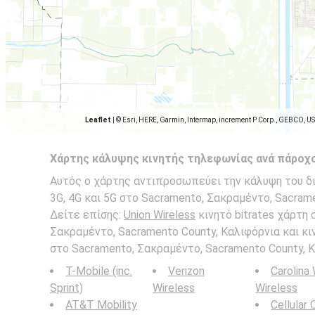
Leaflet
|
© Esri, HERE, Garmin, Intermap, increment P Corp., GEBCO, U
Χάρτης κάλυψης κινητής τηλεφωνίας ανά πάροχ
Αυτός ο χάρτης αντιπροσωπεύει την κάλυψη του δικ
3G, 4G και 5G στο Sacramento, Σακραμέντο, Sacrame
Δείτε επίσης:
Union Wireless
κινητό bitrates χάρτη 
Σακραμέντο, Sacramento County, Καλιφόρνια και κ
στο Sacramento, Σακραμέντο, Sacramento County, Κ
T-Mobile (inc.
Verizon
Carolina
Sprint)
Wireless
Wireless
AT&T Mobility
Cellular