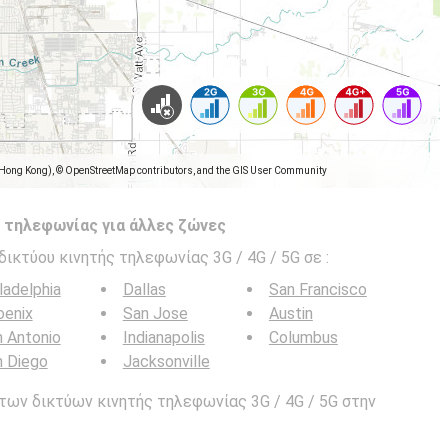
(Hong Kong), © OpenStreetMap contributors, and the GIS User Community
 τηλεφωνίας για άλλες ζώνες
δικτύου κινητής τηλεφωνίας 3G / 4G / 5G σε
:
ladelphia
Dallas
San Francisco
oenix
San Jose
Austin
 Antonio
Indianapolis
Columbus
n Diego
Jacksonville
των δικτύων κινητής τηλεφωνίας 3G / 4G / 5G στην