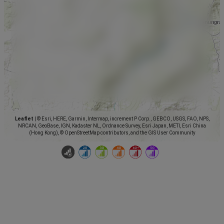
Leaflet
|
© Esri, HERE, Garmin, Intermap, increment P Corp., GEBCO, USGS, FAO, NPS,
NRCAN, GeoBase, IGN, Kadaster NL, Ordnance Survey, Esri Japan, METI, Esri China
(Hong Kong), © OpenStreetMap contributors, and the GIS User Community