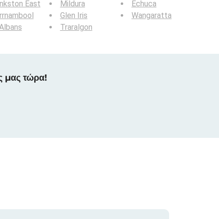
nkston East
Mildura
Echuca
rrnambool
Glen Iris
Wangaratta
Albans
Traralgon
ς μας τώρα!