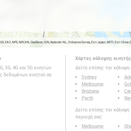
SGS, FAO, NPS, NRCAN, GeoBase, IGN, Kadaster NL, Ordnance Survey, Esri Japan, METI, Esri China 
ο
Χάρτες κάλυψης κινητής
, 3G, 4G και 5G κινητών
Δείτε επίσης την κάλυψη 
της δεδομένων κινητού σε
Sydney
Ade
Melbourne
Go
Brisbane
Can
Perth
Ne
Δείτε επίσης την κάλυψη 
περιοχή σας:
Melbourne
Sh