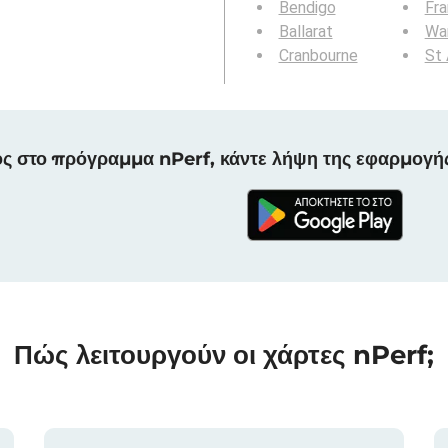
Bendigo
Fra
Ballarat
Wa
Cranbourne
St 
ς στο πρόγραμμα nPerf, κάντε λήψη της εφαρμογή
Πώς λειτουργούν οι χάρτες nPerf;