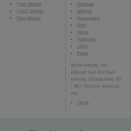
Telia Mobile
Sillamäe
Tele2 Mobile
Maardu
Elisa Mobile
Kuressaare
Võru
Valga
Haapsalu
Jõhvi
Paide
Δείτε επίσης την
κάλυψη των δικτύων
κινητής τηλεφωνίας 3G
/ 4G / 5G στην περιοχή
σας:
Tõrva