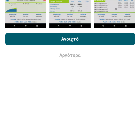
ταχύτητας
ενημερώνονται κάθε 15 λεπτά
. Τα
δεδομένα εμφανίζονται για δύο χρόνια. Μετά από δύο
χρόνια, τα παλαιότερα δεδομένα αφαιρούνται από
τους χάρτες μία φορά το μήνα.
Με την περιήγηση στο nPerf.com, αποδέχεστε την
Πολιτική
Χρήσης απορρήτου και Cookies
καθώς και τη δοκιμή nPerf
Ανοιχτό
Άδεια χρήσης τελικού χρήστη
.
Αργότερα
Εντάξει
Πόσο αξιόπιστο και ακριβές είναι;
Οι δοκιμές διεξάγονται στις συσκευές των χρηστών.
Η ακρίβεια γεωγραφικής θέσης εξαρτάται από την
ποιότητα λήψης του σήματος GPS κατά τη στιγμή
της δοκιμής. Για τα δεδομένα κάλυψης, διατηρούμε
μόνο δοκιμές με μέγιστη γεωγραφική
ακρίβεια 50
μέτρων
. Για να κατεβάσετε ταχύτητες bitrates, αυτό
το όριο πηγαίνει μέχρι 200 μέτρα.