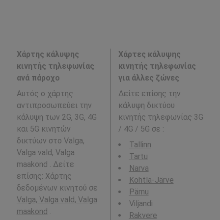
Χάρτης κάλυψης
Χάρτες κάλυψης
κινητής τηλεφωνίας
κινητής τηλεφωνίας
ανά πάροχο
για άλλες ζώνες
Αυτός ο χάρτης
Δείτε επίσης την
αντιπροσωπεύει την
κάλυψη δικτύου
κάλυψη των 2G, 3G, 4G
κινητής τηλεφωνίας 3G
και 5G κινητών
/ 4G / 5G σε
:
δικτύων στο Valga,
Tallinn
Valga vald, Valga
Tartu
maakond . Δείτε
Narva
επίσης: Χάρτης
Kohtla-Järve
δεδομένων κινητού σε
Pärnu
Valga, Valga vald, Valga
Viljandi
maakond
.
Rakvere