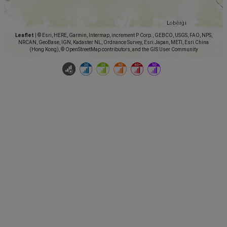
Leaflet
|
© Esri, HERE, Garmin, Intermap, increment P Corp., GEBCO, USGS, FAO, NPS,
NRCAN, GeoBase, IGN, Kadaster NL, Ordnance Survey, Esri Japan, METI, Esri China
(Hong Kong), © OpenStreetMap contributors, and the GIS User Community