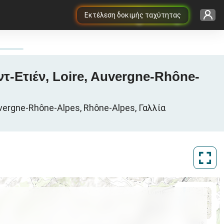
Εκτέλεση δοκιμής ταχύτητας
ιντ-Ετιέν, Loire, Auvergne-Rhône-
uvergne-Rhône-Alpes, Rhône-Alpes, Γαλλία
ArcGIS