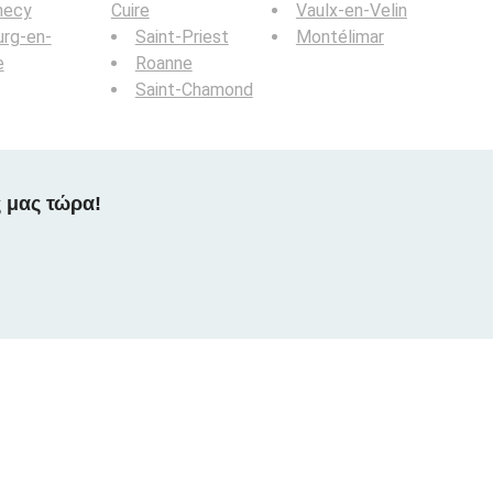
necy
Cuire
Vaulx-en-Velin
rg-en-
Saint-Priest
Montélimar
e
Roanne
Saint-Chamond
 μας τώρα!