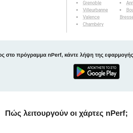
Grenoble
An
Villeurbanne
Bou
Valence
Bress
Chambéry
ος στο πρόγραμμα nPerf, κάντε λήψη της εφαρμογής
Πώς λειτουργούν οι χάρτες nPerf;