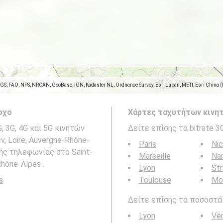
SGS, FAO, NPS, NRCAN, GeoBase, IGN, Kadaster NL, Ordnance Survey, Esri Japan, METI, Esri China 
οχο
Χάρτες ταχυτήτων κινητ
 3G, 4G και 5G κινητών
Δείτε επίσης τα bitrate 3
ν, Loire, Auvergne-Rhône-
Paris
Ni
τής τηλεφωνίας στο Saint-
Marseille
Na
Rhône-Alpes .
Lyon
St
s
Toulouse
Mon
Δείτε επίσης τα ποσοστά b
Lyon
Vén