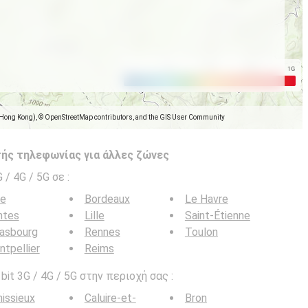
(Hong Kong), © OpenStreetMap contributors, and the GIS User Community
ής τηλεφωνίας για άλλες ζώνες
G / 4G / 5G σε
:
ce
Bordeaux
Le Havre
ntes
Lille
Saint-Étienne
rasbourg
Rennes
Toulon
tpellier
Reims
it 3G / 4G / 5G στην περιοχή σας :
issieux
Caluire-et-
Bron