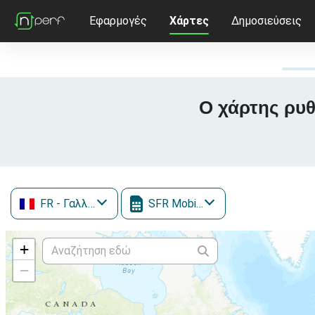
Εφαρμογές
Χάρτες
Δημοσιεύσεις
Ο χάρτης ρυθ
FR
- Γαλλία
SFR Mobile
+
−