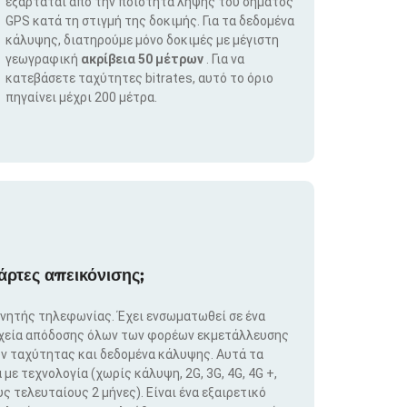
εξαρτάται από την ποιότητα λήψης του σήματος
GPS κατά τη στιγμή της δοκιμής. Για τα δεδομένα
κάλυψης, διατηρούμε μόνο δοκιμές με μέγιστη
γεωγραφική
ακρίβεια 50 μέτρων
. Για να
κατεβάσετε ταχύτητες bitrates, αυτό το όριο
πηγαίνει μέχρι 200 μέτρα.
άρτες απεικόνισης;
ινητής τηλεφωνίας. Έχει ενσωματωθεί σε ένα
ιχεία απόδοσης όλων των φορέων εκμετάλλευσης
ν ταχύτητας και δεδομένα κάλυψης. Αυτά τα
ε τεχνολογία (χωρίς κάλυψη, 2G, 3G, 4G, 4G +,
ς τελευταίους 2 μήνες). Είναι ένα εξαιρετικό