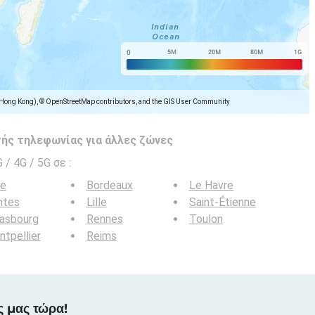
(Hong Kong), © OpenStreetMap contributors, and the GIS User Community
ής τηλεφωνίας για άλλες ζώνες
G / 4G / 5G σε
:
ce
Bordeaux
Le Havre
ntes
Lille
Saint-Étienne
rasbourg
Rennes
Toulon
tpellier
Reims
ς μας τώρα!