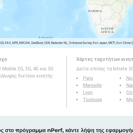
SGS, FAO, NPS, NRCAN, GeoBase, IGN, Kadaster NL, Ordnance Survey, Esri Japan, METI, Esri China 
οχο
Χάρτες ταχυτήτων κινητ
Mobile 2G, 3G, 4G και 5G
Δείτε επίσης τα bitrate 3
άλυψης δικτύου κινητής
Paris
Ni
Marseille
Na
Lyon
St
Toulouse
Mon
ς στο πρόγραμμα nPerf, κάντε λήψη της εφαρμογή