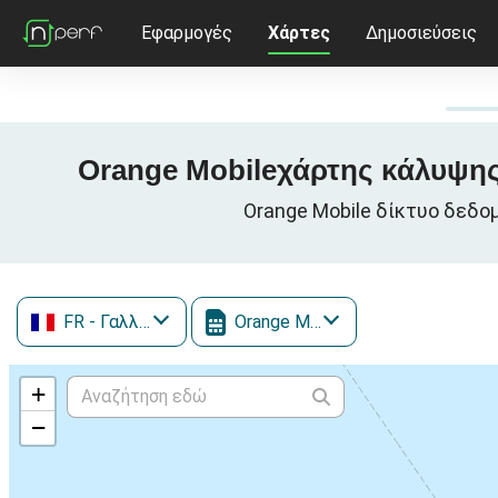
Εφαρμογές
Χάρτες
Δημοσιεύσεις
Orange Mobileχάρτης κάλυψης 3
Orange Mobile δίκτυο δεδομ
FR
- Γαλλία
Orange Mobile
+
−