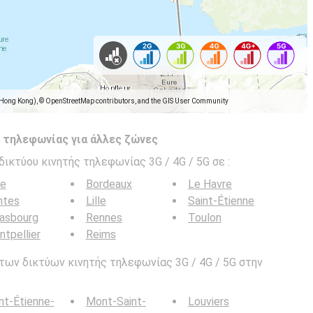
(Hong Kong), © OpenStreetMap contributors, and the GIS User Community
 τηλεφωνίας για άλλες ζώνες
δικτύου κινητής τηλεφωνίας 3G / 4G / 5G σε
:
ce
Bordeaux
Le Havre
ntes
Lille
Saint-Étienne
rasbourg
Rennes
Toulon
tpellier
Reims
των δικτύων κινητής τηλεφωνίας 3G / 4G / 5G στην
nt-Étienne-
Mont-Saint-
Louviers