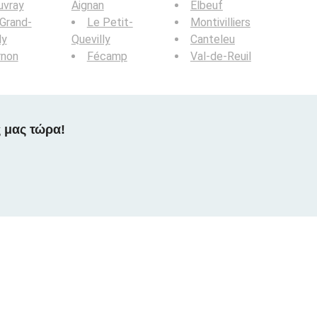
uvray
Aignan
Elbeuf
Grand-
Le Petit-
Montivilliers
ly
Quevilly
Canteleu
rnon
Fécamp
Val-de-Reuil
 μας τώρα!