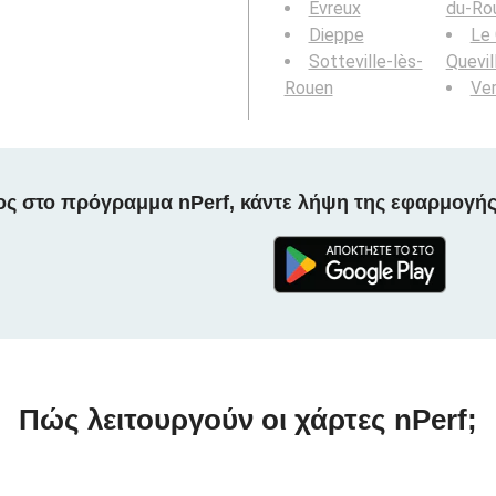
Évreux
du-Ro
Dieppe
Le 
Sotteville-lès-
Quevil
Rouen
Ve
ος στο πρόγραμμα nPerf, κάντε λήψη της εφαρμογής
Πώς λειτουργούν οι χάρτες nPerf;