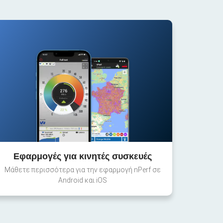
Εφαρμογές για κινητές συσκευές
Μάθετε περισσότερα για την εφαρμογή nPerf σε
Android και iOS