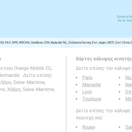
SGS, FAO, NPS, NRCAN, GeoBase, IGN, Kadaster NL, Ordnance Survey, Esri Japan, METI, Esri China 
ο
Χάρτες κάλυψης κινητής
κτύου Orange Mobile 2G,
Δείτε επίσης την κάλυψη 
Normandie . Δείτε επίσης:
Paris
Ni
άβρη, Seine-Maritime,
Marseille
Na
e, Χάβρη, Seine-Maritime,
Lyon
St
Toulouse
Mon
Δείτε επίσης την κάλυψη 
περιοχή σας:
Rouen
Sai