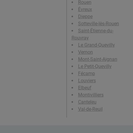
Rouen
Évreux
Dieppe
Sotteville-lès-Rouen
Saint-Étienne-du-
Rouvray
Le Grand-Quevilly
Vernon
Mont-Saint-Aignan
Le Petit-Quevilly
Fécamp
Louviers
Elbeuf
Montivilliers
Canteleu
Val-de-Reuil