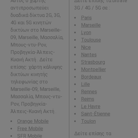
Αυτός ο χάρτης
Δείτε επίσης τα bitrate
αντιπροσωπεύει
3G / 4G / 5G σε
:
δυαδικά δίκτυα 2G, 3G,
Paris
4G και 5G κινητών
Marseille
δικτύων στο Marseille-
Lyon
09, Marseille, Μασσαλία,
Toulouse
Μπους-ντυ-Ρον,
Nice
Προβηγκία-Άλπεις-
Nantes
Κυανή Ακτή . Δείτε
Strasbourg
επίσης: χάρτη κάλυψης
Montpellier
δικτύων κινητής
Bordeaux
τηλεφωνίας στο
Lille
Marseille-09, Marseille,
Rennes
Μασσαλία, Μπους-ντυ-
Reims
Ρον, Προβηγκία-
Le Havre
Άλπεις-Κυανή Ακτή .
Saint-Étienne
Orange Mobile
Toulon
Free Mobile
Δείτε επίσης τα
SFR Mobile