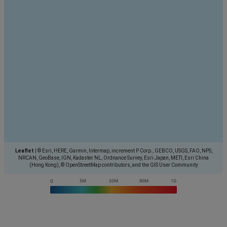
Leaflet
|
© Esri, HERE, Garmin, Intermap, increment P Corp., GEBCO, USGS, FAO, NPS,
NRCAN, GeoBase, IGN, Kadaster NL, Ordnance Survey, Esri Japan, METI, Esri China
(Hong Kong), © OpenStreetMap contributors, and the GIS User Community