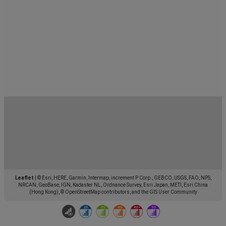
Leaflet
|
© Esri, HERE, Garmin, Intermap, increment P Corp., GEBCO, USGS, FAO, NPS,
NRCAN, GeoBase, IGN, Kadaster NL, Ordnance Survey, Esri Japan, METI, Esri China
(Hong Kong), © OpenStreetMap contributors, and the GIS User Community