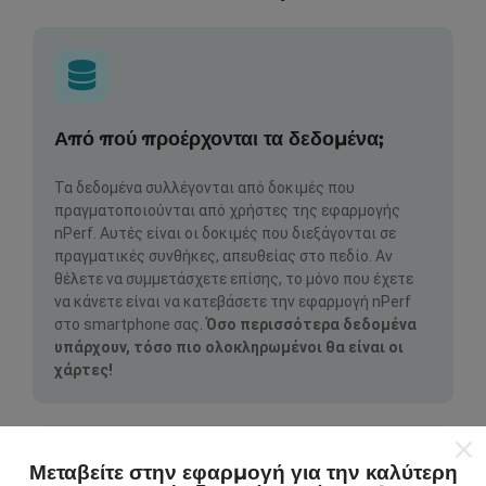
Από πού προέρχονται τα δεδομένα;
Τα δεδομένα συλλέγονται από δοκιμές που
πραγματοποιούνται από χρήστες της εφαρμογής
nPerf. Αυτές είναι οι δοκιμές που διεξάγονται σε
πραγματικές συνθήκες, απευθείας στο πεδίο. Αν
θέλετε να συμμετάσχετε επίσης, το μόνο που έχετε
να κάνετε είναι να κατεβάσετε την εφαρμογή nPerf
στο smartphone σας.
Όσο περισσότερα δεδομένα
υπάρχουν, τόσο πιο ολοκληρωμένοι θα είναι οι
χάρτες!
Μεταβείτε στην εφαρμογή για την καλύτερη