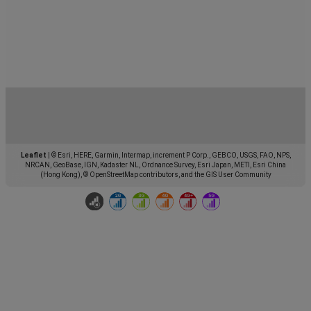
Leaflet
|
© Esri, HERE, Garmin, Intermap, increment P Corp., GEBCO, USGS, FAO, NPS,
NRCAN, GeoBase, IGN, Kadaster NL, Ordnance Survey, Esri Japan, METI, Esri China
(Hong Kong), © OpenStreetMap contributors, and the GIS User Community