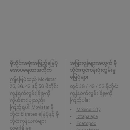
မိုဘိုင်းအဖုံးအဖြည့်မြေပုံ
အခြားဇုန်များအတွက် မို
အော်ပရေတာအလိုက်
ဘိုင်းကွင်းဝန်းဖုံးလွှမ်းမှု
မြေပုံများ
ဤမြေပုံသည် Movistar
2G, 3G, 4G နှင့် 5G မိုဘိုင်း
တွင် 3G / 4G / 5G မိုဘိုင်း
ကွန်ရက်လွှမ်းခြုံမှုကို
ကွန်ယက်လွှမ်းခြုံမှုကို
ကိုယ်စားပြုသည်။
ကြည့်ပါ။ :
ကြည့်ရှုပါ:
Movistar
မို
Mexico City
ဘိုင်း bitrates မြေပုံနှင့် မို
Iztapalapa
ဘိုင်းကွန်ယက်များ
Ecatepec
လွှမ်းခြုံမှု။