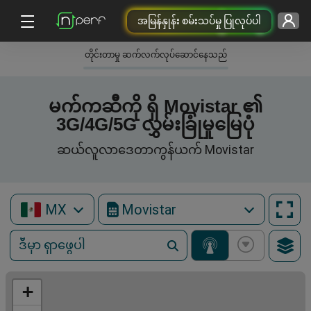
အမြန်နှုန်း စမ်းသပ်မှု ပြုလုပ်ပါ
တိုင်းတာမှု ဆက်လက်လုပ်ဆောင်နေသည်
မက်ကဆီကို ရှိ Movistar ၏
3G/4G/5G လွှမ်းခြုံမှုမြေပုံ
ဆယ်လူလာဒေတာကွန်ယက် Movistar
MX
Movistar
+