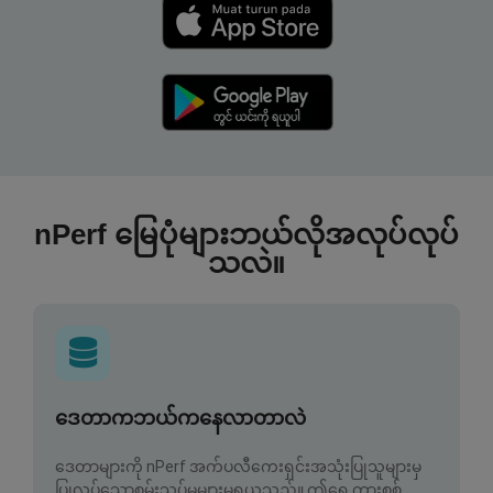
nPerf မြေပုံများဘယ်လိုအလုပ်လုပ်
သလဲ။
ဒေတာကဘယ်ကနေလာတာလဲ
ဒေတာများကို nPerf အက်ပလီကေးရှင်းအသုံးပြုသူများမှ
ပြုလုပ်သောစမ်းသပ်မှုများမှရယူသည်။ ဤရွေ့ကားစစ်