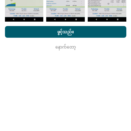
nPerf.com ကိုကြည့်ခြင်းအားဖြင့်ကျွန်ုပ်တို့၏
သီးသန့် နှင့် Cookies
အသုံးပြုမှုမူဝါဒ နှင့်ကျွန်ုပ်တို့၏ nPerf စမ်းသပ်မှု
us
သုံးစွဲသူလိုင်စင်
ဖွင့်သည်။
ဘယ်လောက်ယုံကြည်စိတ်ချရပြီးတိကျသလဲ။
သဘောတူညီချက်
။
စမ်းသပ်မှုများကိုအသုံးပြုသူများ၏ထုတ်ကုန်များပေါ်တွင်
နောက်တော့
ရလား
ပြုလုပ်သည်။ Geolocation တိကျမှုသည်စမ်းသပ်မှုပြုလုပ်
ချိန်တွင် GPS signal ၏လက်ခံမှုအရည်အသွေးပေါ်တွင်
မူတည်သည်။ လွှမ်းခြုံအချက်အလက်များအတွက်ကျွန်ုပ်
တို့သည်အများဆုံး geolocation
၅၀ မီတာတိကျမှုဖြင့်
စမ်းသပ်မှုများကိုသာဆက်လက်ထိန်းသိမ်းသည်။
download
bitrates များအတွက်, ဒီတံခါးခုံကို 200 မီတာအထိတက်။
ဒေတာကုန်ကြမ်းများကိုမည်သို့ရယူရမည်နည်း။