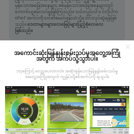
မှန်သောအခြေအနေများ, စစ်မှန်သောအခြေအနေများတွင်
ကောက်ယူစမ်းသပ်မှုဖြစ်ကြသည်။ သင်လည်းပါ ၀ င်လိုပါက
nPerf အက်ပ်ကိုသင်၏စမတ်ဖုန်းထဲသို့ဒေါင်းလုပ်ဆွဲရန်ဖြစ်
သည်။
ဒေတာများများလေမြေပုံများပြည့်စုံလေလေ
ဖြစ်သည်။
အကောင်းဆုံးမြန်နှုန်းစမ်းသပ်မှုအတွေ့အကြုံ
အတွက် အက်ပ်သို့သွားပါ။
ဘာ့ကြောင့် လျှော့ပေးတာလဲ။ အဆုံးစွန်သောမြန်နှုန်းစမ်းသပ်မှု
မွမ်းမံမှုများကိုဘယ်လိုလုပ်ထားသလဲ။
အတွေ့အကြုံအတွက် ကျွန်ုပ်တို့၏အက်ပ်ကို ရယူပါ။
ကွန်ယက်လွှမ်းခြုံမြေပုံသည်နာရီတိုင်း bot မှ
အလိုအလျောက် update လုပ်သည်။ အမြန်မြေပုံများကို
၁၅
မိနစ်တိုင်းတွင် update လုပ်သည်။
ဒေတာကိုနှစ်နှစ်ပြသ
နေသည်။ ၂ နှစ်အကြာတွင်သက်တမ်းအရင့်ဆုံး
အချက်အလက်များကိုမြေပုံများမှတစ်လတစ်ကြိမ်
ဖယ်ရှားသည်။