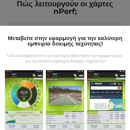
Πώς λειτουργούν οι χάρτες
nPerf;
Μεταβείτε στην εφαρμογή για την καλύτερη
εμπειρία δοκιμής ταχύτητας!
Από πού προέρχονται τα δεδομένα;
Γιατί να συμβιβαστείτε με λιγότερα; Αποκτήστε την εφαρμογή μας
για την απόλυτη εμπειρία δοκιμής ταχύτητας!
Τα δεδομένα συλλέγονται από δοκιμές που
πραγματοποιούνται από χρήστες της εφαρμογής
nPerf. Αυτές είναι οι δοκιμές που διεξάγονται σε
πραγματικές συνθήκες, απευθείας στο πεδίο. Αν
θέλετε να συμμετάσχετε επίσης, το μόνο που έχετε
να κάνετε είναι να κατεβάσετε την εφαρμογή nPerf
στο smartphone σας.
Όσο περισσότερα δεδομένα
υπάρχουν, τόσο πιο ολοκληρωμένοι θα είναι οι
χάρτες!