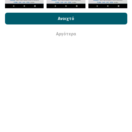
Με την περιήγηση στο nPerf.com, αποδέχεστε την
Πολιτική
Χρήσης απορρήτου και Cookies
καθώς και τη δοκιμή nPerf
Ανοιχτό
Άδεια χρήσης τελικού χρήστη
.
Πώς γίνονται οι ενημερώσεις;
Αργότερα
Εντάξει
Οι χάρτες κάλυψης δικτύου ενημερώνονται
αυτόματα από ένα bot κάθε ώρα. Οι χάρτες
ταχύτητας
ενημερώνονται κάθε 15 λεπτά
. Τα
δεδομένα εμφανίζονται για δύο χρόνια. Μετά από δύο
χρόνια, τα παλαιότερα δεδομένα αφαιρούνται από
τους χάρτες μία φορά το μήνα.
Πόσο αξιόπιστο και ακριβές είναι;