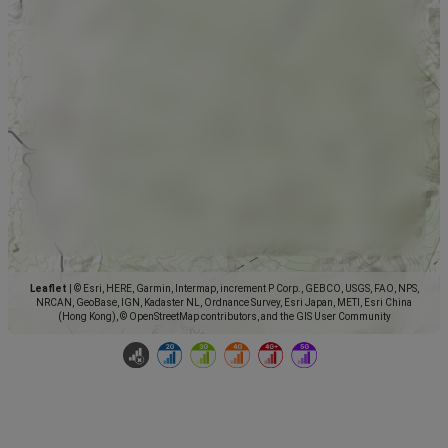
Leaflet
|
© Esri, HERE, Garmin, Intermap, increment P Corp., GEBCO, USGS, FAO, NPS,
NRCAN, GeoBase, IGN, Kadaster NL, Ordnance Survey, Esri Japan, METI, Esri China
(Hong Kong), © OpenStreetMap contributors, and the GIS User Community