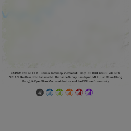
Leaflet
|
© Esri, HERE, Garmin, Intermap, increment P Corp., GEBCO, USGS, FAO, NPS,
NRCAN, GeoBase, IGN, Kadaster NL, Ordnance Survey, Esri Japan, METI, Esri China (Hong
Kong), © OpenStreetMap contributors, and the GIS User Community