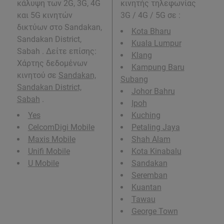
κάλυψη των 2G, 3G, 4G
κινητής τηλεφωνίας
και 5G κινητών
3G / 4G / 5G σε
:
δικτύων στο Sandakan,
Kota Bharu
Sandakan District,
Kuala Lumpur
Sabah . Δείτε επίσης:
Klang
Χάρτης δεδομένων
Kampung Baru
κινητού σε
Sandakan,
Subang
Sandakan District,
Johor Bahru
Sabah
.
Ipoh
Yes
Kuching
CelcomDigi Mobile
Petaling Jaya
Maxis Mobile
Shah Alam
Unifi Mobile
Kota Kinabalu
U Mobile
Sandakan
Seremban
Kuantan
Tawau
George Town