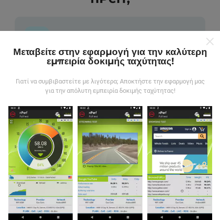
Μεταβείτε στην εφαρμογή για την καλύτερη
εμπειρία δοκιμής ταχύτητας!
Από πού προέρχονται τα δεδομένα;
Γιατί να συμβιβαστείτε με λιγότερα; Αποκτήστε την εφαρμογή μας
Τα δεδομένα συλλέγονται από δοκιμές που
για την απόλυτη εμπειρία δοκιμής ταχύτητας!
πραγματοποιούνται από χρήστες της εφαρμογής
nPerf. Αυτές είναι οι δοκιμές που διεξάγονται σε
πραγματικές συνθήκες, απευθείας στο πεδίο. Αν
θέλετε να συμμετάσχετε επίσης, το μόνο που έχετε
να κάνετε είναι να κατεβάσετε την εφαρμογή nPerf
στο smartphone σας.
Όσο περισσότερα δεδομένα
υπάρχουν, τόσο πιο ολοκληρωμένοι θα είναι οι
χάρτες!