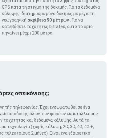
εξαρτάται από την ποιότητα λήψης του σήματος
GPS κατά τη στιγμή της δοκιμής. Για τα δεδομένα
κάλυψης, διατηρούμε μόνο δοκιμές με μέγιστη
γεωγραφική
ακρίβεια 50 μέτρων
. Για να
κατεβάσετε ταχύτητες bitrates, αυτό το όριο
πηγαίνει μέχρι 200 μέτρα.
άρτες απεικόνισης;
ινητής τηλεφωνίας. Έχει ενσωματωθεί σε ένα
ιχεία απόδοσης όλων των φορέων εκμετάλλευσης
ν ταχύτητας και δεδομένα κάλυψης. Αυτά τα
ε τεχνολογία (χωρίς κάλυψη, 2G, 3G, 4G, 4G +,
ς τελευταίους 2 μήνες). Είναι ένα εξαιρετικό