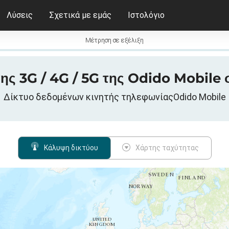
Λύσεις
Σχετικά με εμάς
Ιστολόγιο
Μέτρηση σε εξέλιξη
ης 3G / 4G / 5G της Odido Mobile
Δίκτυο δεδομένων κινητής τηλεφωνίαςOdido Mobile
Κάλυψη δικτύου
Χάρτης ταχύτητας