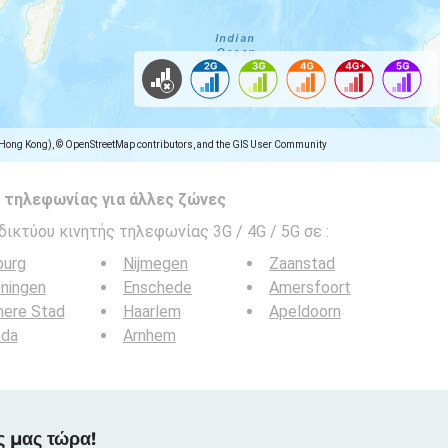
(Hong Kong), © OpenStreetMap contributors, and the GIS User Community
 τηλεφωνίας για άλλες ζώνες
δικτύου κινητής τηλεφωνίας 3G / 4G / 5G σε
:
burg
Nijmegen
Zaanstad
ningen
Enschede
Amersfoort
mere Stad
Haarlem
Apeldoorn
eda
Arnhem
ς μας τώρα!