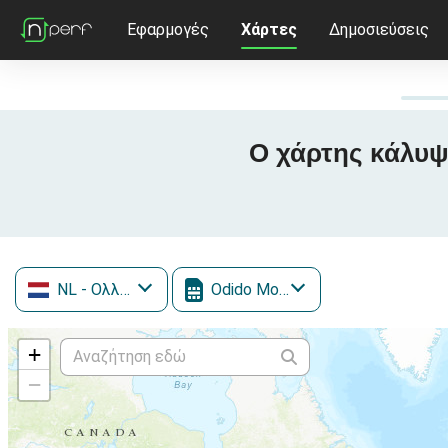
Εφαρμογές
Χάρτες
Δημοσιεύσεις
Ο χάρτης κάλυψ
NL
- Ολλανδία
Odido Mobile
+
−