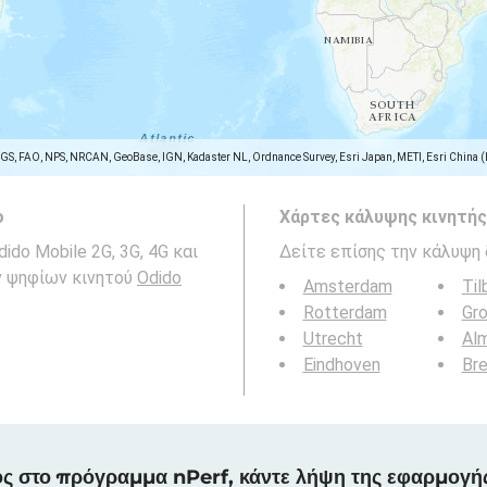
SGS, FAO, NPS, NRCAN, GeoBase, IGN, Kadaster NL, Ordnance Survey, Esri Japan, METI, Esri China 
ο
Χάρτες κάλυψης κινητής
do Mobile 2G, 3G, 4G και
Δείτε επίσης την κάλυψη 
ών ψηφίων κινητού
Odido
Amsterdam
Til
Rotterdam
Gro
Utrecht
Al
Eindhoven
Br
ς στο πρόγραμμα nPerf, κάντε λήψη της εφαρμογή